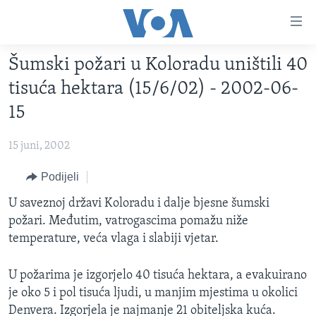
Linkovi
Pređi
na
Šumski požari u Koloradu uništili 40
glavni
TV PROGRAM
sadržaj
tisuća hektara (15/6/02) - 2002-06-
VIDEO
Pređi
15
na
FOTOGRAFIJE DANA
glavnu
15 juni, 2002
VIJESTI
navigaciju
Idi
NAUKA I TEHNOLOGIJA
Podijeli
SJEDINJENE AMERIČKE DRŽAVE
na
SPECIJALNI PROJEKTI
U saveznoj državi Koloradu i dalje bjesne šumski
BOSNA I HERCEGOVINA
pretragu
požari. Međutim, vatrogascima pomažu niže
KORUPCIJA
SVIJET
temperature, veća vlaga i slabiji vjetar.
SLOBODA MEDIJA
U požarima je izgorjelo 40 tisuća hektara, a evakuirano
ŽENSKA STRANA
je oko 5 i pol tisuća ljudi, u manjim mjestima u okolici
IZBJEGLIČKA STRANA
Denvera. Izgorjela je najmanje 21 obiteljska kuća.