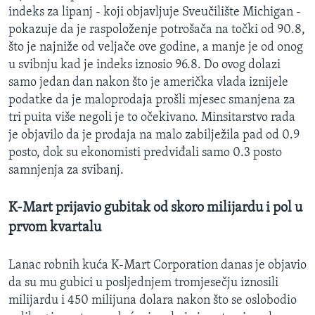
indeks za lipanj - koji objavljuje Sveučilište Michigan -
MAGAZIN
pokazuje da je raspoloženje potrošača na točki od 90.8,
O GLASU AMERIKE
što je najniže od veljače ove godine, a manje je od onog
u svibnju kad je indeks iznosio 96.8. Do ovog dolazi
Learning English
samo jedan dan nakon što je američka vlada iznijele
podatke da je maloprodaja prošli mjesec smanjena za
PRATITE NAS
tri puita više negoli je to očekivano. Minsitarstvo rada
je objavilo da je prodaja na malo zabilježila pad od 0.9
posto, dok su ekonomisti predviđali samo 0.3 posto
samnjenja za svibanj.
Jezici
K-Mart prijavio gubitak od skoro milijardu i pol u
prvom kvartalu
Lanac robnih kuća K-Mart Corporation danas je objavio
da su mu gubici u posljednjem tromjesečju iznosili
milijardu i 450 milijuna dolara nakon što se oslobodio