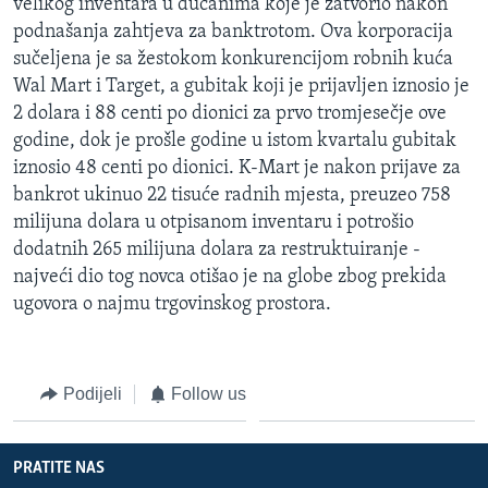
velikog inventara u dućanima koje je zatvorio nakon
podnašanja zahtjeva za banktrotom. Ova korporacija
sučeljena je sa žestokom konkurencijom robnih kuća
Wal Mart i Target, a gubitak koji je prijavljen iznosio je
2 dolara i 88 centi po dionici za prvo tromjesečje ove
godine, dok je prošle godine u istom kvartalu gubitak
iznosio 48 centi po dionici. K-Mart je nakon prijave za
bankrot ukinuo 22 tisuće radnih mjesta, preuzeo 758
milijuna dolara u otpisanom inventaru i potrošio
dodatnih 265 milijuna dolara za restruktuiranje -
najveći dio tog novca otišao je na globe zbog prekida
ugovora o najmu trgovinskog prostora.
Podijeli
Follow us
PRATITE NAS