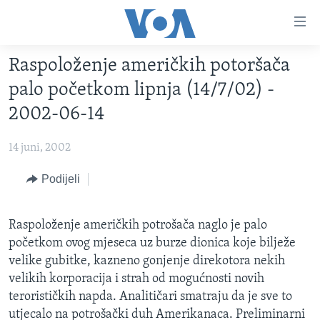
Linkovi
Pređi
na
Raspoloženje američkih potoršača
glavni
TV PROGRAM
sadržaj
palo početkom lipnja (14/7/02) -
VIDEO
Pređi
2002-06-14
na
FOTOGRAFIJE DANA
glavnu
14 juni, 2002
VIJESTI
navigaciju
Idi
NAUKA I TEHNOLOGIJA
Podijeli
SJEDINJENE AMERIČKE DRŽAVE
na
SPECIJALNI PROJEKTI
BOSNA I HERCEGOVINA
pretragu
Raspoloženje američkih potrošača naglo je palo
KORUPCIJA
SVIJET
početkom ovog mjeseca uz burze dionica koje bilježe
SLOBODA MEDIJA
velike gubitke, kazneno gonjenje direkotora nekih
velikih korporacija i strah od mogućnosti novih
ŽENSKA STRANA
terorističkih napda. Analitičari smatraju da je sve to
IZBJEGLIČKA STRANA
utjecalo na potrošački duh Amerikanaca. Preliminarni