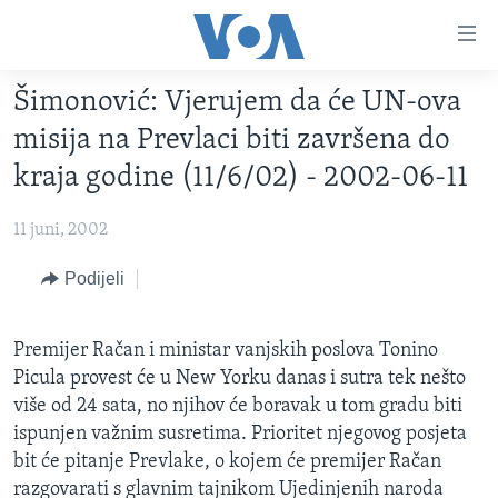
Linkovi
Pređi
na
Šimonović: Vjerujem da će UN-ova
glavni
TV PROGRAM
sadržaj
misija na Prevlaci biti završena do
VIDEO
Pređi
kraja godine (11/6/02) - 2002-06-11
na
FOTOGRAFIJE DANA
glavnu
11 juni, 2002
VIJESTI
navigaciju
Idi
NAUKA I TEHNOLOGIJA
Podijeli
SJEDINJENE AMERIČKE DRŽAVE
na
SPECIJALNI PROJEKTI
BOSNA I HERCEGOVINA
pretragu
Premijer Račan i ministar vanjskih poslova Tonino
KORUPCIJA
SVIJET
Picula provest će u New Yorku danas i sutra tek nešto
SLOBODA MEDIJA
više od 24 sata, no njihov će boravak u tom gradu biti
ispunjen važnim susretima. Prioritet njegovog posjeta
ŽENSKA STRANA
bit će pitanje Prevlake, o kojem će premijer Račan
IZBJEGLIČKA STRANA
razgovarati s glavnim tajnikom Ujedinjenih naroda