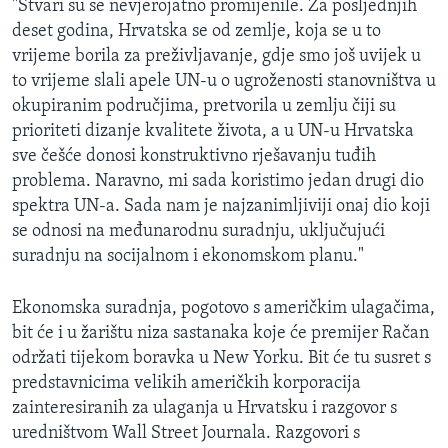
"Stvari su se nevjerojatno promijenile. Za posljednjih
deset godina, Hrvatska se od zemlje, koja se u to
vrijeme borila za preživljavanje, gdje smo još uvijek u
to vrijeme slali apele UN-u o ugroženosti stanovništva u
okupiranim područjima, pretvorila u zemlju čiji su
prioriteti dizanje kvalitete života, a u UN-u Hrvatska
sve češće donosi konstruktivno rješavanju tuđih
problema. Naravno, mi sada koristimo jedan drugi dio
spektra UN-a. Sada nam je najzanimljiviji onaj dio koji
se odnosi na međunarodnu suradnju, uključujući
suradnju na socijalnom i ekonomskom planu."
Ekonomska suradnja, pogotovo s američkim ulagačima,
bit će i u žarištu niza sastanaka koje će premijer Račan
održati tijekom boravka u New Yorku. Bit će tu susret s
predstavnicima velikih američkih korporacija
zainteresiranih za ulaganja u Hrvatsku i razgovor s
uredništvom Wall Street Journala. Razgovori s