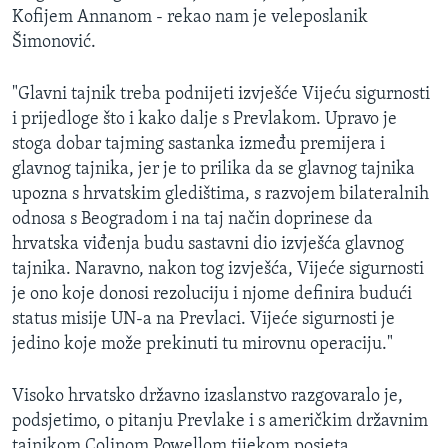
Kofijem Annanom - rekao nam je veleposlanik
MAGAZIN
Šimonović.
O GLASU AMERIKE
"Glavni tajnik treba podnijeti izvješće Vijeću sigurnosti
Learning English
i prijedloge što i kako dalje s Prevlakom. Upravo je
stoga dobar tajming sastanka između premijera i
PRATITE NAS
glavnog tajnika, jer je to prilika da se glavnog tajnika
upozna s hrvatskim gledištima, s razvojem bilateralnih
odnosa s Beogradom i na taj način doprinese da
hrvatska viđenja budu sastavni dio izvješća glavnog
Jezici
tajnika. Naravno, nakon tog izvješća, Vijeće sigurnosti
je ono koje donosi rezoluciju i njome definira budući
status misije UN-a na Prevlaci. Vijeće sigurnosti je
jedino koje može prekinuti tu mirovnu operaciju."
Visoko hrvatsko državno izaslanstvo razgovaralo je,
podsjetimo, o pitanju Prevlake i s američkim državnim
tajnikom Colinom Powellom tijekom posjeta