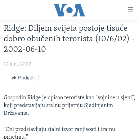
Linkovi
Pređi
na
Ridge: Diljem svijeta postoje tisuće
glavni
TV PROGRAM
sadržaj
dobro obučenih terorista (10/6/02) -
VIDEO
Pređi
2002-06-10
na
FOTOGRAFIJE DANA
glavnu
10 juni, 2002
VIJESTI
navigaciju
Idi
NAUKA I TEHNOLOGIJA
Podijeli
SJEDINJENE AMERIČKE DRŽAVE
na
SPECIJALNI PROJEKTI
BOSNA I HERCEGOVINA
pretragu
Gospodin Ridge je opisao teroriste kao “vojnike u sjeni”,
KORUPCIJA
SVIJET
koji predstavljaju stalnu prijetnju Sjedinjenim
SLOBODA MEDIJA
Državama.
ŽENSKA STRANA
"Oni predstavljaju stalni izvor ranjivosti i trajnu
IZBJEGLIČKA STRANA
prijetnju."