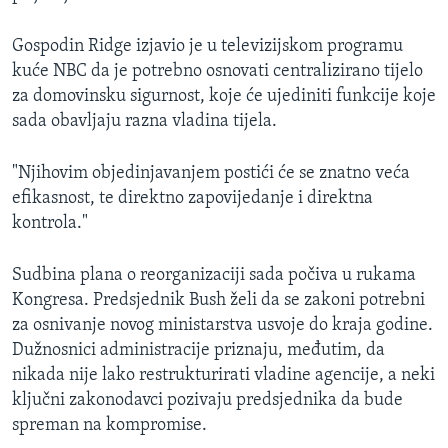
MAGAZIN
Gospodin Ridge izjavio je u televizijskom programu
O GLASU AMERIKE
kuće NBC da je potrebno osnovati centralizirano tijelo
za domovinsku sigurnost, koje će ujediniti funkcije koje
Learning English
sada obavljaju razna vladina tijela.
PRATITE NAS
"Njihovim objedinjavanjem postići će se znatno veća
efikasnost, te direktno zapovijedanje i direktna
kontrola."
Jezici
Sudbina plana o reorganizaciji sada počiva u rukama
Kongresa. Predsjednik Bush želi da se zakoni potrebni
za osnivanje novog ministarstva usvoje do kraja godine.
Dužnosnici administracije priznaju, međutim, da
nikada nije lako restrukturirati vladine agencije, a neki
ključni zakonodavci pozivaju predsjednika da bude
spreman na kompromise.