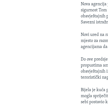
MAGAZIN
Nova agencija 
O GLASU AMERIKE
sigurnost Tom 
obavještajnih 
Savezni istražn
Novi ured na ra
mjesto za razm
agencijama da 
Do ove predsje
propustima ame
obavještajnih i
teroristički na
Bijela je kuća 
mogla spriječi
sebi postavio 