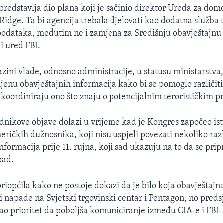
predstavlja dio plana koji je sačinio direktor Ureda za do
Ridge. Ta bi agencija trebala djelovati kao dodatna služba 
podataka, međutim ne i zamjena za Središnju obavještajnu 
i ured FBI.
zini vlade, odnosno administracije, u statusu ministarstva,
jenu obavještajnih informacija kako bi se pomoglo različi
koordiniraju ono što znaju o potencijalnim terorističkim p
dnikove objave dolazi u vrijeme kad je Kongres započeo ist
ričkih dužnosnika, koji nisu uspjeli povezati nekoliko razl
nformacija prije 11. rujna, koji sad ukazuju na to da se pr
pad.
priopćila kako ne postoje dokazi da je bilo koja obavještajn
ti napade na Svjetski trgovinski centar i Pentagon, no preds
kao prioritet da poboljša komuniciranje između CIA-e i FBI-