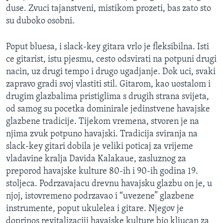
duse. Zvuci tajanstveni, mistikom prozeti, bas zato sto
su duboko osobni.
Poput bluesa, i slack-key gitara vrlo je fleksibilna. Isti
ce gitarist, istu pjesmu, cesto odsvirati na potpuni drugi
nacin, uz drugi tempo i drugo ugadjanje. Dok uci, svaki
zapravo gradi svoj vlastiti stil. Gitarom, kao uostalom i
drugim glazbalima pristiglima s drugih strana svijeta,
od samog su pocetka dominirale jedinstvene havajske
glazbene tradicije. Tijekom vremena, stvoren je na
njima zvuk potpuno havajski. Tradicija sviranja na
slack-key gitari dobila je veliki poticaj za vrijeme
vladavine kralja Davida Kalakaue, zasluznog za
preporod havajske kulture 80-ih i 90-ih godina 19.
stoljeca. Podrzavajacu drevnu havajsku glazbu on je, u
njoj, istovremeno podrzavao i “uvezene” glazbene
instrumente, poput ukulelea i gitare. Njegov je
doprinos revitalizaciji havajske kulture bio kljucan za