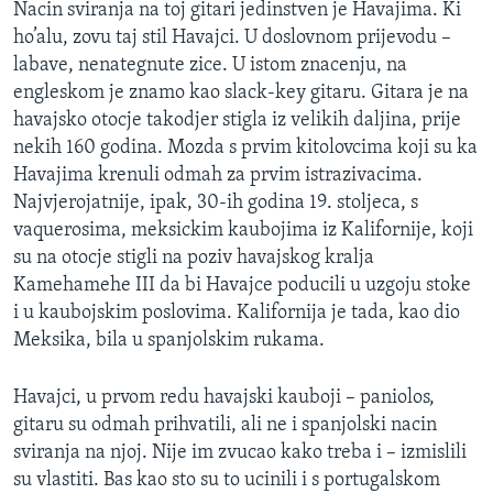
Nacin sviranja na toj gitari jedinstven je Havajima. Ki
MAGAZIN
ho’alu, zovu taj stil Havajci. U doslovnom prijevodu –
O GLASU AMERIKE
labave, nenategnute zice. U istom znacenju, na
engleskom je znamo kao slack-key gitaru. Gitara je na
Learning English
havajsko otocje takodjer stigla iz velikih daljina, prije
nekih 160 godina. Mozda s prvim kitolovcima koji su ka
Havajima krenuli odmah za prvim istrazivacima.
PRATITE NAS
Najvjerojatnije, ipak, 30-ih godina 19. stoljeca, s
vaquerosima, meksickim kaubojima iz Kalifornije, koji
su na otocje stigli na poziv havajskog kralja
Jezici
Kamehamehe III da bi Havajce poducili u uzgoju stoke
i u kaubojskim poslovima. Kalifornija je tada, kao dio
Meksika, bila u spanjolskim rukama.
Havajci, u prvom redu havajski kauboji – paniolos,
gitaru su odmah prihvatili, ali ne i spanjolski nacin
sviranja na njoj. Nije im zvucao kako treba i – izmislili
su vlastiti. Bas kao sto su to ucinili i s portugalskom