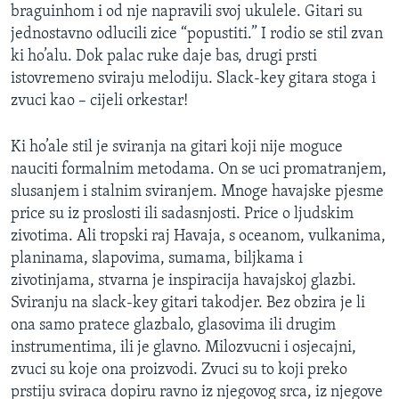
braguinhom i od nje napravili svoj ukulele. Gitari su
jednostavno odlucili zice “popustiti.” I rodio se stil zvan
ki ho’alu. Dok palac ruke daje bas, drugi prsti
istovremeno sviraju melodiju. Slack-key gitara stoga i
zvuci kao – cijeli orkestar!
Ki ho’ale stil je sviranja na gitari koji nije moguce
nauciti formalnim metodama. On se uci promatranjem,
slusanjem i stalnim sviranjem. Mnoge havajske pjesme
price su iz proslosti ili sadasnjosti. Price o ljudskim
zivotima. Ali tropski raj Havaja, s oceanom, vulkanima,
planinama, slapovima, sumama, biljkama i
zivotinjama, stvarna je inspiracija havajskoj glazbi.
Sviranju na slack-key gitari takodjer. Bez obzira je li
ona samo pratece glazbalo, glasovima ili drugim
instrumentima, ili je glavno. Milozvucni i osjecajni,
zvuci su koje ona proizvodi. Zvuci su to koji preko
prstiju sviraca dopiru ravno iz njegovog srca, iz njegove