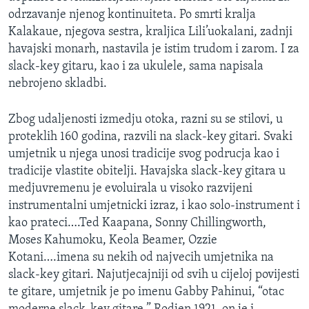
odrzavanje njenog kontinuiteta. Po smrti kralja
Kalakaue, njegova sestra, kraljica Lili’uokalani, zadnji
havajski monarh, nastavila je istim trudom i zarom. I za
slack-key gitaru, kao i za ukulele, sama napisala
nebrojeno skladbi.
Zbog udaljenosti izmedju otoka, razni su se stilovi, u
proteklih 160 godina, razvili na slack-key gitari. Svaki
umjetnik u njega unosi tradicije svog podrucja kao i
tradicije vlastite obitelji. Havajska slack-key gitara u
medjuvremenu je evoluirala u visoko razvijeni
instrumentalni umjetnicki izraz, i kao solo-instrument i
kao prateci….Ted Kaapana, Sonny Chillingworth,
Moses Kahumoku, Keola Beamer, Ozzie
Kotani….imena su nekih od najvecih umjetnika na
slack-key gitari. Najutjecajniji od svih u cijeloj povijesti
te gitare, umjetnik je po imenu Gabby Pahinui, “otac