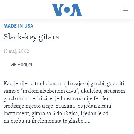
Linkovi
Pređi
na
MADE IN USA
glavni
TV PROGRAM
sadržaj
Slack-key gitara
VIDEO
Pređi
na
19 maj, 2002
FOTOGRAFIJE DANA
glavnu
VIJESTI
Podijeli
navigaciju
Idi
NAUKA I TEHNOLOGIJA
SJEDINJENE AMERIČKE DRŽAVE
na
Kad je rijec o tradicionalnoj havajskoj glazbi, govoriti
SPECIJALNI PROJEKTI
BOSNA I HERCEGOVINA
pretragu
samo o “malom glazbenom divu”, ukuleleu, sicusnom
KORUPCIJA
SVIJET
glazbalu sa cetiri zice, jednostavno nije fer. Jer
sredisnje mjesto u njoj zauzima jos jedan zicani
SLOBODA MEDIJA
instrument, gitara sa 6 do 12 zica, i jedan je od
ŽENSKA STRANA
najosebujnijih elemenata te glazbe…..
IZBJEGLIČKA STRANA