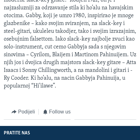
moderne slack-key gitare.” Rodjen 1921, on je i
najzasluzniji za odrzavanje stila ki ho’alu na havajskim
otocima. Gabby, koji je umro 1980, inspirirao je mnoge
glazbenike – kako svojim sviranjem, na slack-key i
steel-gitari, ukuleleu takodjer, tako i svojim izrazajnim,
osebujnim falsettom. Iako slack-key najbolje zvuci kao
solo-instrument, cut cemo Gabbyja sada s njegovim
sinovima – Cyrilom, Blaijem i Martinom Pahinuijem. Uz
njih jos i dvojica drugih majstora slack-key gitare – Atta
Isaacs i Sonny Chillingworth, a na mandolini i gitari i -
Ry Cooder. Ki ho’alu, na nacin Gabbyja Pahinuija, u
popularnoj “Hi’ilawe”.
Podijeli
Follow us
PRATITE NAS