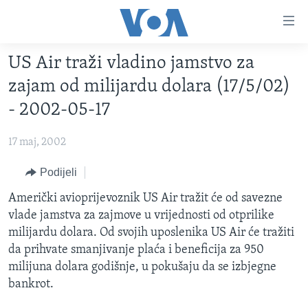
Linkovi
Pređi
na
US Air traži vladino jamstvo za
glavni
TV PROGRAM
sadržaj
zajam od milijardu dolara (17/5/02)
VIDEO
Pređi
- 2002-05-17
na
FOTOGRAFIJE DANA
glavnu
17 maj, 2002
VIJESTI
navigaciju
Idi
NAUKA I TEHNOLOGIJA
Podijeli
SJEDINJENE AMERIČKE DRŽAVE
na
SPECIJALNI PROJEKTI
Američki avioprijevoznik US Air tražit će od savezne
BOSNA I HERCEGOVINA
pretragu
vlade jamstva za zajmove u vrijednosti od otprilike
KORUPCIJA
SVIJET
milijardu dolara. Od svojih uposlenika US Air će tražiti
SLOBODA MEDIJA
da prihvate smanjivanje plaća i beneficija za 950
milijuna dolara godišnje, u pokušaju da se izbjegne
ŽENSKA STRANA
bankrot.
IZBJEGLIČKA STRANA