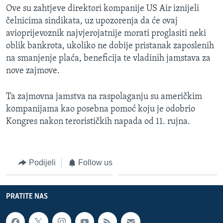
Ove su zahtjeve direktori kompanije US Air iznijeli
MAGAZIN
čelnicima sindikata, uz upozorenja da će ovaj
O GLASU AMERIKE
avioprijevoznik najvjerojatnije morati proglasiti neki
oblik bankrota, ukoliko ne dobije pristanak zaposlenih
Learning English
na smanjenje plaća, beneficija te vladinih jamstava za
nove zajmove.
PRATITE NAS
Ta zajmovna jamstva na raspolaganju su američkim
kompanijama kao posebna pomoć koju je odobrio
Kongres nakon terorističkih napada od 11. rujna.
Jezici
Podijeli
Follow us
PRATITE NAS