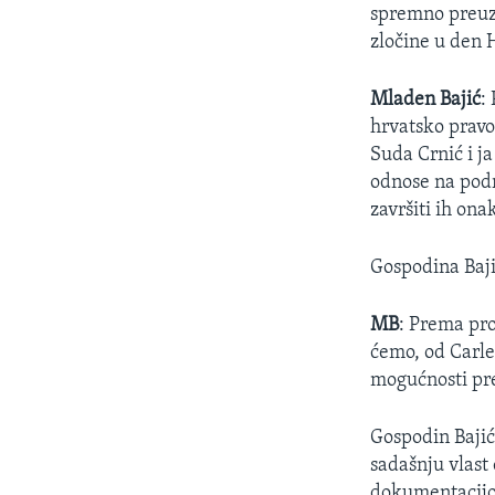
MAGAZIN
spremno preuze
O GLASU AMERIKE
zločine u den 
Mladen Bajić
:
hrvatsko prav
Suda Crnić i j
odnose na podr
završiti ih on
Gospodina Baji
MB
: Prema pro
ćemo, od Carle
mogućnosti pre
Gospodin Bajić
sadašnju vlast
dokumentacijom