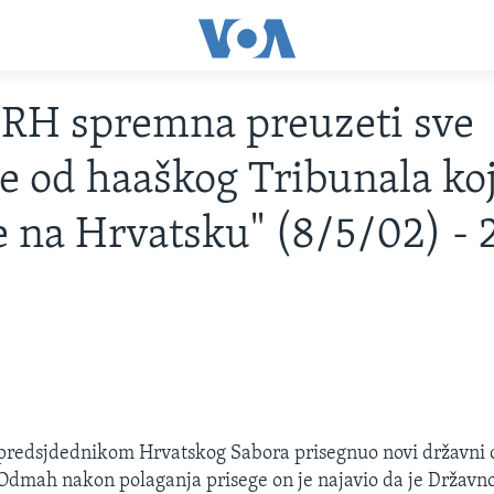
 "RH spremna preuzeti sve
e od haaškog Tribunala koj
 na Hrvatsku" (8/5/02) -
 predsjdednikom Hrvatskog Sabora prisegnuo novi državni 
Odmah nakon polaganja prisege on je najavio da je Državno