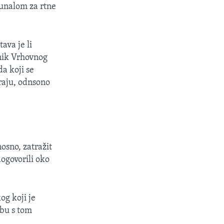
bunalom za rtne
ava je li
nik Vrhovnog
a koji se
raju, odnsono
osno, zatražit
ogovorili oko
og koji je
rbu s tom