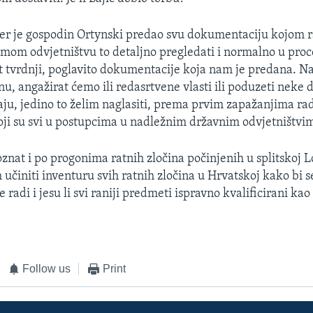
čer je gospodin Ortynski predao svu dokumentaciju kojom r
om odvjetništvu to detaljno pregledati i normalno u proc
t tvrdnji, poglavito dokumentacije koja nam je predana. N
u, angažirat ćemo ili redasrtvene vlasti ili poduzeti neke 
ju, jedino to želim naglasiti, prema prvim zapažanjima rad
i su svi u postupcima u nadležnim državnim odvjetništvi
poznat i po progonima ratnih zločina počinjenih u splitskoj Lo
učiniti inventuru svih ratnih zločina u Hrvatskoj kako bi s
 radi i jesu li svi raniji predmeti ispravno kvalificirani kao r
Follow us
Print