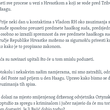
ti sve procese u vezi s Hrvastkom a koji se vode pred Tri
Haagu.
 Prije neki dan u kontaktima s Vladom RH oko zauzimanja st
osuđe sposobno preuzeti predmete haaškog suda, predsjed
a osobno so izrazili spremnost da sve predmete haaškoga sud
učje Republike Hrvastke možemo sa sigurnošću privesti k
ako kako je to propisano zakonom.
ća su novinari upitali što će u tom smislu poduzeti.
tokolu i nekakvim našim namjerama, mi smo zatražili, odn
 del Ponte naš prijem u den Haagu. Upravo kako bismo se d
uzimanja tih spisa.
 dolazi na mjesto smijenjenog državnog odvjetnika Ortynsk
 optužio za spregu s kriminalom i jučer najavio da će mu to
 dostaviti. Je li Bajić dobio torbu?