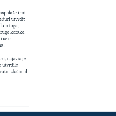
aspolaže i mi
eduri utvrdit
akon toga,
druge korake.
i se o
ma.
ri, najavio je
e utvrdilo
atni zločini ili