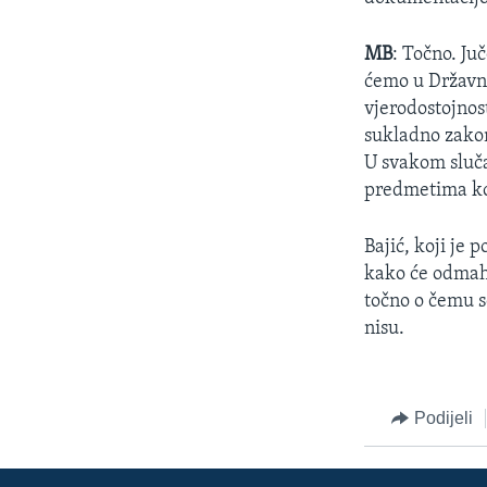
MB
: Točno. Ju
ćemo u Državnm
vjerodostojnos
sukladno zakon
U svakom sluča
predmetima koj
Bajić, koji je 
kako će odmah 
točno o čemu se
nisu.
Podijeli