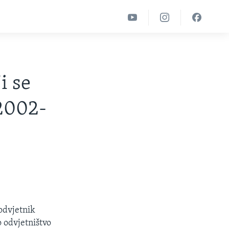
i se
 2002-
odvjetnik
 odvjetništvo