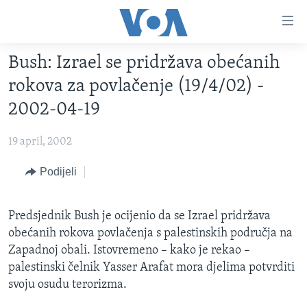
Linkovi
Pređi
na
Bush: Izrael se pridržava obećanih
glavni
TV PROGRAM
sadržaj
rokova za povlačenje (19/4/02) -
VIDEO
Pređi
2002-04-19
na
FOTOGRAFIJE DANA
glavnu
19 april, 2002
VIJESTI
navigaciju
Idi
NAUKA I TEHNOLOGIJA
Podijeli
SJEDINJENE AMERIČKE DRŽAVE
na
SPECIJALNI PROJEKTI
BOSNA I HERCEGOVINA
pretragu
Predsjednik Bush je ocijenio da se Izrael pridržava
KORUPCIJA
SVIJET
obećanih rokova povlačenja s palestinskih područja na
SLOBODA MEDIJA
Zapadnoj obali. Istovremeno – kako je rekao –
palestinski čelnik Yasser Arafat mora djelima potvrditi
ŽENSKA STRANA
svoju osudu terorizma.
IZBJEGLIČKA STRANA