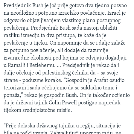
MAGAZIN
Predsjednik Bush je još prije gotovo dva tjedna pozvao
na neodložno i potpuno izraelsko povlačenje. Izrael je
O GLASU AMERIKE
odgovorio objavljivanjem vlastitog plana postupnog
povlačenja. Predsjednik Bush sada nastoji ublažiti
Learning English
razliku izmedju ta dva pristupa, te kaže da je
povlačenje u tijeku. On napominje da se i dalje zalaže
PRATITE NAS
za potpuno povlačenje, ali dodaje da razumije
izvanredne okolnosti pod kojima se odvijaju dogadjaji
u Ramalli i Betlehemu. … Predsjednik je rekao da i
dalje očekuje od palestinskog čelnika da – sa svoje
Jezici
strane - poduzme korake. “Gospodin je Arafat osudio
terorizam i sada očekujemo da se sukladno tome i
ponaša,” rekao je gospodin Bush. On je također ocijenio
da je državni tajnik Colin Powell postigao napredak
tijekom srednjoistočne misije.
“Prije dolaska državnog tajnika u regiju, situacija je
bila na točki vrenja. Zahvaljujući upornom radu, ne