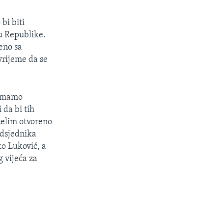
bi biti
ku Republike.
eno sa
vrijeme da se
remamo
 da bi tih
želim otvoreno
edsjednika
o Luković, a
 vijeća za