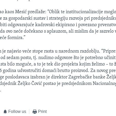
ao kaos Mesić predlaže: “Oblik te institucionalizacije moglo 
e za gospodarski sustav i strategiju razvoja pri predsjedni
 biti odgovarajuće kadrovski ekipirano i povezano prvenstv
a ovo neće dočekano s aplauzom, ali mislim da je sazrelo 
jeće formira.”
 je najavio veće stope rasta u narednom razdoblju. “Prip
 od sedam posto, tj. nudimo odgovore što je potrebno učiniti
sta bilo moguće, a to je tek dio projekta kojim želimo – to 
 15 godina udvostručiti domaći brutto proizvod. Za novog pr
e poslodavaca izabran je direktor Zagrebačke banke Željk
dsjednik Željko Čović postao je predsjednikom Nacionalnog
.
Follow us
Print