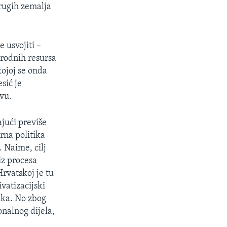
drugih zemalja
 usvojiti –
irodnih resursa
kojoj se onda
sić je
vu.
ajući previše
erna politika
. Naime, cilj
 iz procesa
Hrvatskoj je tu
ivatizacijski
aka. No zbog
nalnog dijela,