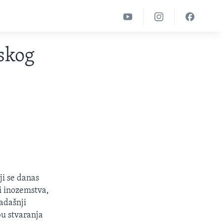
skog
ji se danas
i inozemstva,
adašnji
bu stvaranja