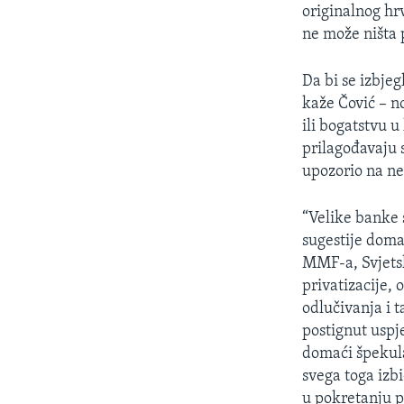
MAGAZIN
originalnog hrv
O GLASU AMERIKE
ne može ništa p
Da bi se izbje
kaže Čović – n
ili bogatstvu u
prilagođavaju 
upozorio na ne
“Velike banke 
sugestije domać
MMF-a, Svjetsk
privatizacije, 
odlučivanja i t
postignut uspje
domaći špekula
svega toga izb
u pokretanju p