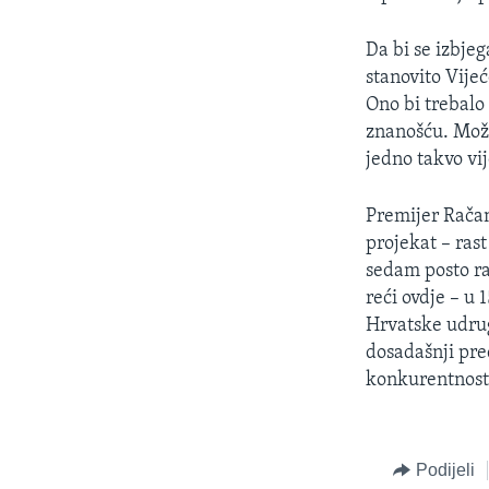
Da bi se izbjeg
stanovito Vijeć
Ono bi trebalo
znanošću. Možd
jedno takvo vi
Premijer Račan
projekat – rast
sedam posto ra
reći ovdje – u
Hrvatske udrug
dosadašnji pre
konkurentnost
Podijeli