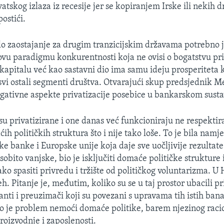
atskog izlaza iz recesije jer se kopiranjem Irske ili nekih 
ostići.
glo zaostajanje za drugim tranzicijskim državama potrebno je
ovu paradigmu konkurentnosti koja ne ovisi o bogatstvu pr
 kapitalu već kao sastavni dio ima samu ideju prosperiteta 
svi ostali segmenti društva. Otvarajući skup predsjednik Me
gativne aspekte privatizacije posebice u bankarskom susta
su privatizirane i one danas već funkcioniraju ne respektir
ih političkih struktura što i nije tako loše. To je bila namj
e banke i Europske unije koja daje sve uočljivije rezultate
osobito vanjske, bio je isključiti domaće političke strukture
ako spasiti privredu i tržište od političkog voluntarizma. U 
h. Pitanje je, međutim, koliko su se u taj prostor ubacili pr
nti i preuzimači koji su povezani s upravama tih istih ban
io je problem nemoći domaće politike, barem njezinog racio
roizvodnje i zaposlenosti.