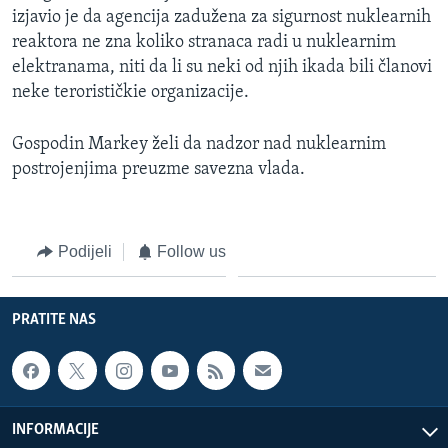
izjavio je da agencija zadužena za sigurnost nuklearnih
MAGAZIN
reaktora ne zna koliko stranaca radi u nuklearnim
O GLASU AMERIKE
elektranama, niti da li su neki od njih ikada bili članovi
neke terorističkie organizacije.
Learning English
Gospodin Markey želi da nadzor nad nuklearnim
PRATITE NAS
postrojenjima preuzme savezna vlada.
Podijeli
Follow us
Jezici
PRATITE NAS
INFORMACIJE