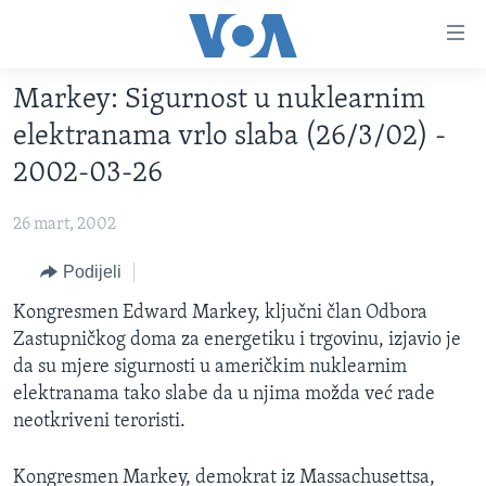
Linkovi
Pređi
na
Markey: Sigurnost u nuklearnim
glavni
TV PROGRAM
sadržaj
elektranama vrlo slaba (26/3/02) -
VIDEO
Pređi
2002-03-26
na
FOTOGRAFIJE DANA
glavnu
26 mart, 2002
VIJESTI
navigaciju
Idi
NAUKA I TEHNOLOGIJA
Podijeli
SJEDINJENE AMERIČKE DRŽAVE
na
SPECIJALNI PROJEKTI
Kongresmen Edward Markey, ključni član Odbora
BOSNA I HERCEGOVINA
pretragu
Zastupničkog doma za energetiku i trgovinu, izjavio je
KORUPCIJA
SVIJET
da su mjere sigurnosti u američkim nuklearnim
SLOBODA MEDIJA
elektranama tako slabe da u njima možda već rade
neotkriveni teroristi.
ŽENSKA STRANA
IZBJEGLIČKA STRANA
Kongresmen Markey, demokrat iz Massachusettsa,