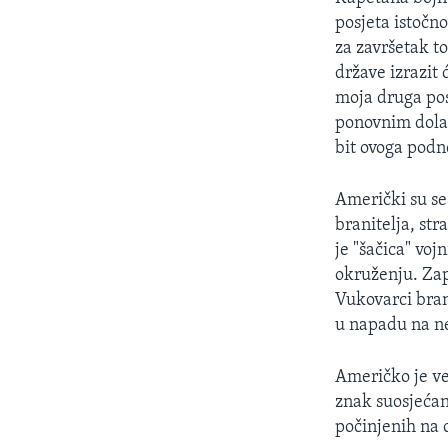
posjeta istočn
za završetak t
države izrazit
moja druga po
ponovnim dola
bit ovoga podne
Američki su se 
branitelja, str
je "šačica" vo
okruženju. Zap
Vukovarci brani
u napadu na ne
Američko je ve
znak suosjećan
počinjenih na