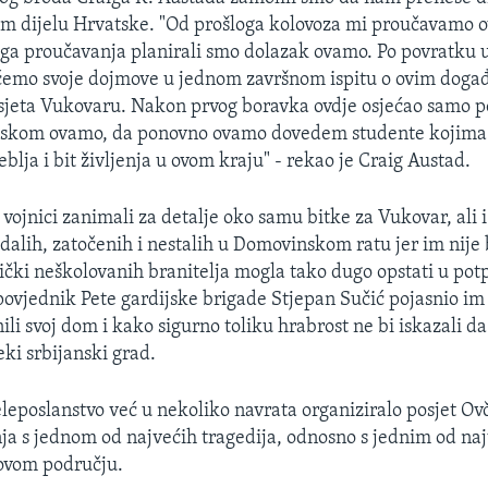
om dijelu Hrvatske. "Od prošloga kolovoza mi proučavamo o
oga proučavanja planirali smo dolazak ovamo. Po povratku 
 ćemo svoje dojmove u jednom završnom ispitu o ovim događ
sjeta Vukovaru. Nakon prvog boravka ovdje osjećao samo p
skom ovamo, da ponovno ovamo dovedem studente kojima 
blja i bit življenja u ovom kraju" - rekao je Craig Austad.
vojnici zanimali za detalje oko samu bitke za Vukovar, ali i
adalih, zatočenih i nestalih u Domovinskom ratu jer im nije 
jnički neškolovanih branitelja mogla tako dugo opstati u p
ovjednik Pete gardijske brigade Stjepan Sučić pojasnio im
li svoj dom i kako sigurno toliku hrabrost ne bi iskazali da
ki srbijanski grad.
leposlanstvo već u nekoliko navrata organiziralo posjet Ovča
ja s jednom od najvećih tragedija, odnosno s jednim od naj
 ovom području.