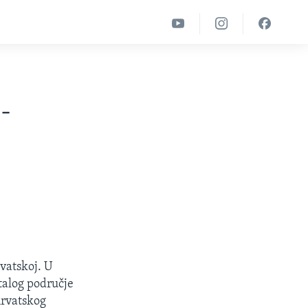
-
vatskoj. U
stalog područje
hrvatskog