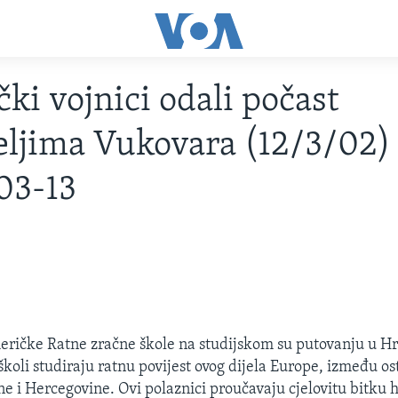
ki vojnici odali počast
eljima Vukovara (12/3/02) 
03-13
ričke Ratne zračne škole na studijskom su putovanju u Hr
školi studiraju ratnu povijest ovog dijela Europe, između o
ne i Hercegovine. Ovi polaznici proučavaju cjelovitu bitku 