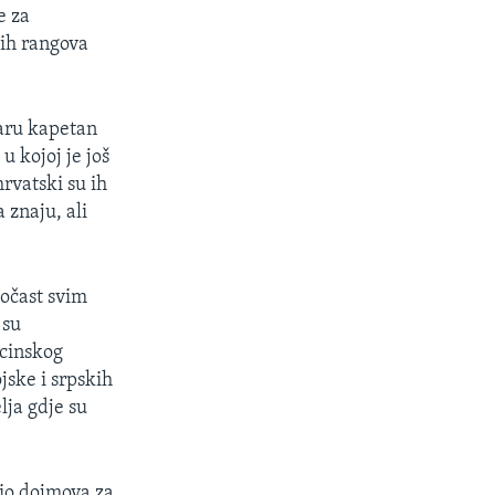
e za
ših rangova
varu kapetan
u kojoj je još
rvatski su ih
 znaju, ali
počast svim
 su
icinskog
jske i srpskih
lja gdje su
io dojmova za