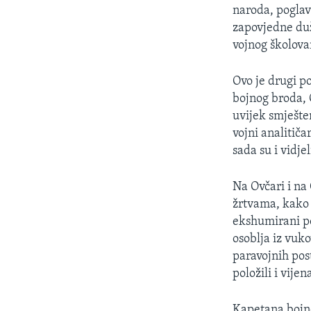
MAGAZIN
naroda, poglav
O GLASU AMERIKE
zapovjedne duž
vojnog školov
Ovo je drugi p
bojnog broda, C
uvijek smješte
vojni analitič
sada su i vidje
Na Ovčari i na
žrtvama, kako 
ekshumirani po
osoblja iz vuk
paravojnih post
položili i vijen
Kapetana bojn