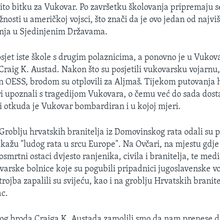
ito bitku za Vukovar. Po završetku školovanja pripremaju s
nosti u američkoj vojsci, što znači da je ovo jedan od najvi
anja u Sjedinjenim Državama.
osjet iste škole s drugim polaznicima, a ponovno je u Vuko
raig K. Austad. Nakon što su posjetili vukovarsku vojarnu, 
n OESS, brodom su otplovili za Aljmaš. Tijekom putovanja h
ari upoznali s tragedijom Vukovara, o čemu već do sada dosta
li otkuda je Vukovar bombardiran i u kojoj mjeri.
 Groblju hrvatskih branitelja iz Domovinskog rata odali su 
kažu "ludog rata u srcu Europe". Na Ovčari, na mjestu gdje
smrtni ostaci dvjesto ranjenika, civila i branitelja, te med
ovarske bolnice koje su pogubili pripadnici jugoslavenske vo
rojba zapalili su svijeću, kao i na groblju Hrvatskih branite
ac.
og broda Craiga K. Austada zamolili smo da nam prenese d