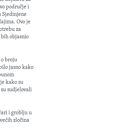
vo područje i
u Sjedinjene
ajima. Ovo je
otrebu za
bih objasnio
 o broju
bilo jasno kako
otpunom
 je kako su
 su sudjelovali
ri i groblju u
većih zločina