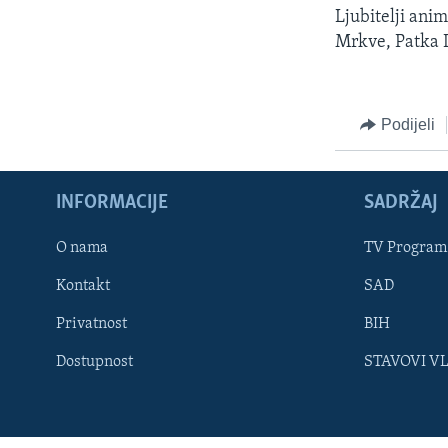
MAGAZIN
Ljubitelji ani
O GLASU AMERIKE
Mrkve, Patka D
Podijeli
INFORMACIJE
SADRŽAJ
O nama
TV Program
Kontakt
SAD
Privatnost
BIH
Dostupnost
STAVOVI V
Learning English
PRATITE NAS