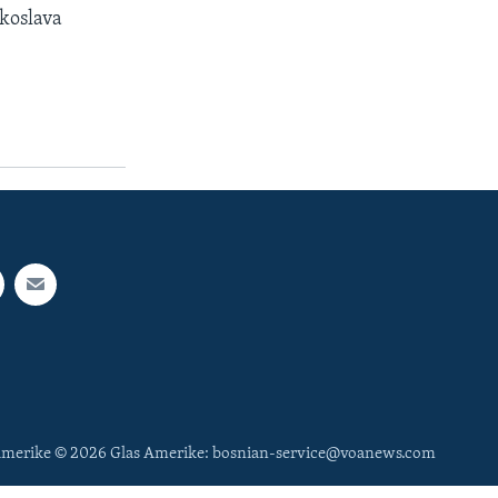
ekoslava
 Amerike © 2026 Glas Amerike: bosnian-service@voanews.com