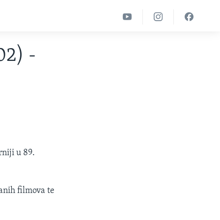
02) -
niji u 89.
anih filmova te