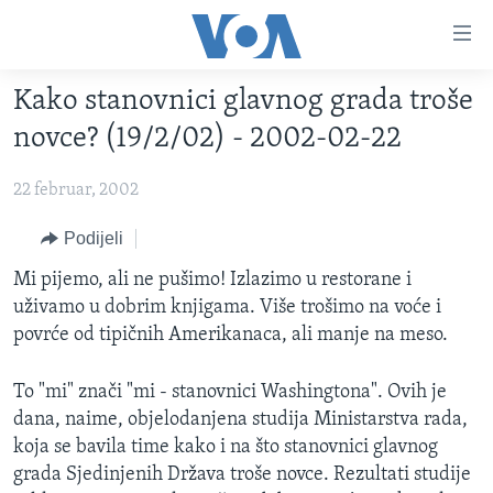
Linkovi
Pređi
na
Kako stanovnici glavnog grada troše
glavni
TV PROGRAM
sadržaj
novce? (19/2/02) - 2002-02-22
VIDEO
Pređi
na
22 februar, 2002
FOTOGRAFIJE DANA
glavnu
VIJESTI
Podijeli
navigaciju
Idi
NAUKA I TEHNOLOGIJA
SJEDINJENE AMERIČKE DRŽAVE
Mi pijemo, ali ne pušimo! Izlazimo u restorane i
na
uživamo u dobrim knjigama. Više trošimo na voće i
SPECIJALNI PROJEKTI
BOSNA I HERCEGOVINA
pretragu
povrće od tipičnih Amerikanaca, ali manje na meso.
KORUPCIJA
SVIJET
To "mi" znači "mi - stanovnici Washingtona". Ovih je
SLOBODA MEDIJA
dana, naime, objelodanjena studija Ministarstva rada,
ŽENSKA STRANA
koja se bavila time kako i na što stanovnici glavnog
IZBJEGLIČKA STRANA
grada Sjedinjenih Država troše novce. Rezultati studije