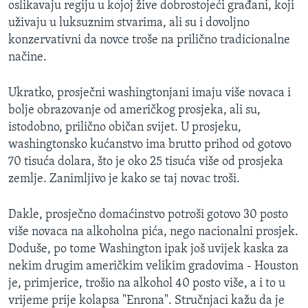
oslikavaju regiju u kojoj žive dobrostojeći građani, koji
MAGAZIN
uživaju u luksuznim stvarima, ali su i dovoljno
O GLASU AMERIKE
konzervativni da novce troše na prilično tradicionalne
načine.
Learning English
Ukratko, prosječni washingtonjani imaju više novaca i
bolje obrazovanje od američkog prosjeka, ali su,
PRATITE NAS
istodobno, prilično običan svijet. U prosjeku,
washingtonsko kućanstvo ima brutto prihod od gotovo
70 tisuća dolara, što je oko 25 tisuća više od prosjeka
Jezici
zemlje. Zanimljivo je kako se taj novac troši.
Dakle, prosječno domaćinstvo potroši gotovo 30 posto
više novaca na alkoholna pića, nego nacionalni prosjek.
Doduše, po tome Washington ipak još uvijek kaska za
nekim drugim američkim velikim gradovima - Houston
je, primjerice, trošio na alkohol 40 posto više, a i to u
vrijeme prije kolapsa "Enrona". Stručnjaci kažu da je