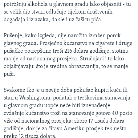
potrošnju alkohola u glavnom gradu lako objasniti - tu
se velik dio stvari odlučuje tijekom društvenih
događaja i izlazaka, dakle i uz čašicu pića.
Pušenje, kako izgleda, nije naročito izražen porok
glavnog grada. Prosječno kućanstvo na cigarete i druge
pušačke potrepštine troši 216 dolara godišnje, stotinu
manje od nacionalnog prosjeka. Stručnjaci i to lako
objašnjavaju: što je sredina obrazovanija, to se manje
puši.
Svakome tko je u novije doba pokušao kupiti kuću ili
stan u Washingtonu, podatak o troškovima stanovanja
u glavnom gradu uopće neće biti iznenađenje -
ovdašnje kućanstvo troši na stanovanje gotovo 40 posto
više od nacionalnog prosjeka: skoro 17 tisuća dolara
godišnje, dok je za čitavu Ameriku prosjek tek nešto
preko 12 tisuća dolara.