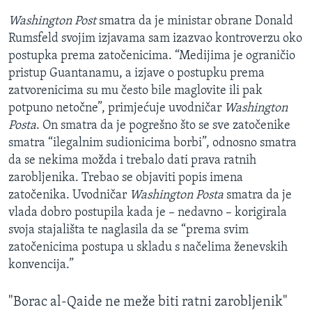
Washington Post
smatra da je ministar obrane Donald
Rumsfeld svojim izjavama sam izazvao kontroverzu oko
postupka prema zatočenicima. “Medijima je ograničio
pristup Guantanamu, a izjave o postupku prema
zatvorenicima su mu često bile maglovite ili pak
potpuno netočne”, primjećuje uvodničar
Washington
Posta
. On smatra da je pogrešno što se sve zatočenike
smatra “ilegalnim sudionicima borbi”, odnosno smatra
da se nekima možda i trebalo dati prava ratnih
zarobljenika. Trebao se objaviti popis imena
zatočenika. Uvodničar
Washington Posta
smatra da je
vlada dobro postupila kada je – nedavno – korigirala
svoja stajališta te naglasila da se “prema svim
zatočenicima postupa u skladu s načelima ženevskih
konvencija.”
"Borac al-Qaide ne meže biti ratni zarobljenik"