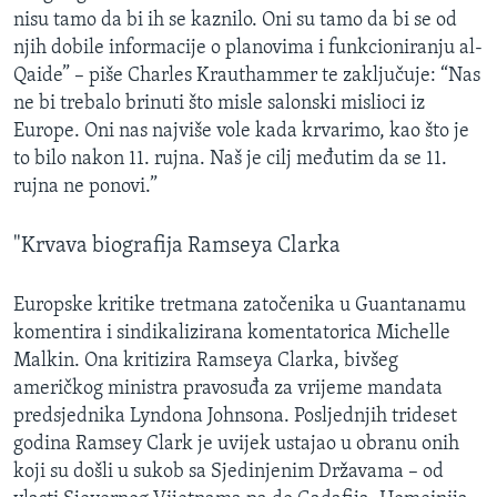
nisu tamo da bi ih se kaznilo. Oni su tamo da bi se od
njih dobile informacije o planovima i funkcioniranju al-
Qaide” – piše Charles Krauthammer te zaključuje: “Nas
ne bi trebalo brinuti što misle salonski mislioci iz
Europe. Oni nas najviše vole kada krvarimo, kao što je
to bilo nakon 11. rujna. Naš je cilj međutim da se 11.
rujna ne ponovi.”
"Krvava biografija Ramseya Clarka
Europske kritike tretmana zatočenika u Guantanamu
komentira i sindikalizirana komentatorica Michelle
Malkin. Ona kritizira Ramseya Clarka, bivšeg
američkog ministra pravosuđa za vrijeme mandata
predsjednika Lyndona Johnsona. Posljednjih trideset
godina Ramsey Clark je uvijek ustajao u obranu onih
koji su došli u sukob sa Sjedinjenim Državama – od