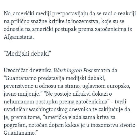
MAGAZIN
No, američki mediji pretpostavljaju da se radi o reakciji
O GLASU AMERIKE
na prilično snažne kritike iz inozemstva, koje su se
odnosile na američki postupak prema zatočenicima iz
Learning English
Afganistana.
PRATITE NAS
"Medijski debakl"
Uvodničar dnevnika
Washington Post
smatra da
“Guantanamo predstavlja medijski debakl,
Jezici
prvenstveno u odnosu na strano, uglavnom europsko,
javno mnijenje.” “Ne postoje nikakvi dokazi o
nehumanom postupku prema zatočenicima” – tvrdi
uvodničar washingtonskog dnevnika te zaključuje da
je, prema tome, “američka vlada sama kriva za
pogrešan, netočan dojam kakav je u inozemstvu stvorio
Guantanamo.”