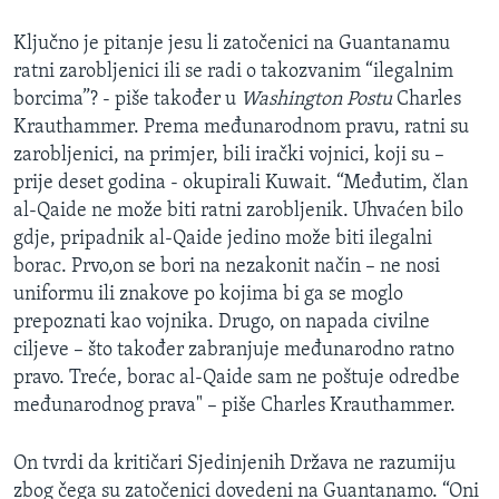
Ključno je pitanje jesu li zatočenici na Guantanamu
ratni zarobljenici ili se radi o takozvanim “ilegalnim
borcima”? - piše također u
Washington Postu
Charles
Krauthammer. Prema međunarodnom pravu, ratni su
zarobljenici, na primjer, bili irački vojnici, koji su –
prije deset godina - okupirali Kuwait. “Međutim, član
al-Qaide ne može biti ratni zarobljenik. Uhvaćen bilo
gdje, pripadnik al-Qaide jedino može biti ilegalni
borac. Prvo,on se bori na nezakonit način – ne nosi
uniformu ili znakove po kojima bi ga se moglo
prepoznati kao vojnika. Drugo, on napada civilne
ciljeve – što također zabranjuje međunarodno ratno
pravo. Treće, borac al-Qaide sam ne poštuje odredbe
međunarodnog prava" – piše Charles Krauthammer.
On tvrdi da kritičari Sjedinjenih Država ne razumiju
zbog čega su zatočenici dovedeni na Guantanamo. “Oni