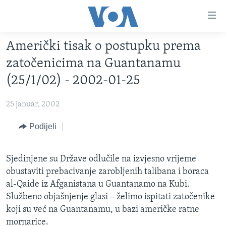
Linkovi
Pređi
na
Američki tisak o postupku prema
glavni
TV PROGRAM
sadržaj
zatočenicima na Guantanamu
VIDEO
Pređi
(25/1/02) - 2002-01-25
na
FOTOGRAFIJE DANA
glavnu
25 januar, 2002
VIJESTI
navigaciju
Idi
NAUKA I TEHNOLOGIJA
Podijeli
SJEDINJENE AMERIČKE DRŽAVE
na
SPECIJALNI PROJEKTI
BOSNA I HERCEGOVINA
pretragu
Sjedinjene su Države odlučile na izvjesno vrijeme
KORUPCIJA
SVIJET
obustaviti prebacivanje zarobljenih talibana i boraca
SLOBODA MEDIJA
al-Qaide iz Afganistana u Guantanamo na Kubi.
Službeno objašnjenje glasi – želimo ispitati zatočenike
ŽENSKA STRANA
koji su već na Guantanamu, u bazi američke ratne
IZBJEGLIČKA STRANA
mornarice.