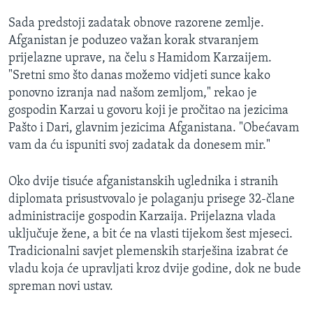
MAGAZIN
Sada predstoji zadatak obnove razorene zemlje.
O GLASU AMERIKE
Afganistan je poduzeo važan korak stvaranjem
prijelazne uprave, na čelu s Hamidom Karzaijem.
Learning English
"Sretni smo što danas možemo vidjeti sunce kako
ponovno izranja nad našom zemljom," rekao je
gospodin Karzai u govoru koji je pročitao na jezicima
PRATITE NAS
Pašto i Dari, glavnim jezicima Afganistana. "Obećavam
vam da ću ispuniti svoj zadatak da donesem mir."
Jezici
Oko dvije tisuće afganistanskih uglednika i stranih
diplomata prisustvovalo je polaganju prisege 32-člane
administracije gospodin Karzaija. Prijelazna vlada
uključuje žene, a bit će na vlasti tijekom šest mjeseci.
Tradicionalni savjet plemenskih starješina izabrat će
vladu koja će upravljati kroz dvije godine, dok ne bude
spreman novi ustav.