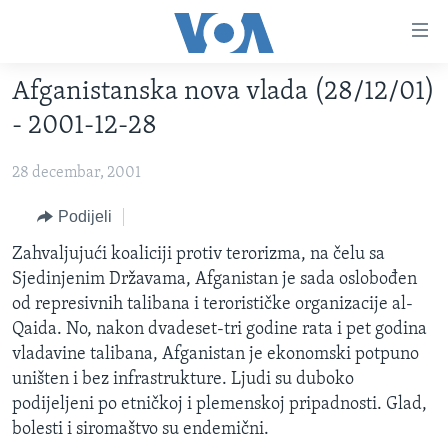
Linkovi
Pređi
na
Afganistanska nova vlada (28/12/01)
glavni
TV PROGRAM
sadržaj
- 2001-12-28
VIDEO
Pređi
na
28 decembar, 2001
FOTOGRAFIJE DANA
glavnu
VIJESTI
Podijeli
navigaciju
Idi
NAUKA I TEHNOLOGIJA
SJEDINJENE AMERIČKE DRŽAVE
Zahvaljujući koaliciji protiv terorizma, na čelu sa
na
Sjedinjenim Državama, Afganistan je sada oslobođen
SPECIJALNI PROJEKTI
BOSNA I HERCEGOVINA
pretragu
od represivnih talibana i terorističke organizacije al-
KORUPCIJA
SVIJET
Qaida. No, nakon dvadeset-tri godine rata i pet godina
vladavine talibana, Afganistan je ekonomski potpuno
SLOBODA MEDIJA
uništen i bez infrastrukture. Ljudi su duboko
ŽENSKA STRANA
podijeljeni po etničkoj i plemenskoj pripadnosti. Glad,
bolesti i siromaštvo su endemični.
IZBJEGLIČKA STRANA