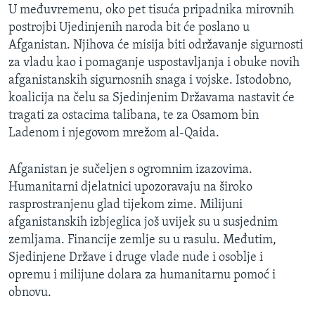
U međuvremenu, oko pet tisuća pripadnika mirovnih
postrojbi Ujedinjenih naroda bit će poslano u
Afganistan. Njihova će misija biti održavanje sigurnosti
za vladu kao i pomaganje uspostavljanja i obuke novih
afganistanskih sigurnosnih snaga i vojske. Istodobno,
koalicija na čelu sa Sjedinjenim Državama nastavit će
tragati za ostacima talibana, te za Osamom bin
Ladenom i njegovom mrežom al-Qaida.
Afganistan je sučeljen s ogromnim izazovima.
Humanitarni djelatnici upozoravaju na široko
rasprostranjenu glad tijekom zime. Milijuni
afganistanskih izbjeglica još uvijek su u susjednim
zemljama. Financije zemlje su u rasulu. Međutim,
Sjedinjene Države i druge vlade nude i osoblje i
opremu i milijune dolara za humanitarnu pomoć i
obnovu.