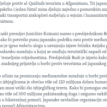
djeluje protiv al-Qaidinih terorista u Afganistanu. Tri japa
pskrbu i jedan čistač mina djeluju zajedno s pomorskim s
anski transportni zrakoplovi sudjeluju u vojnim i humanita
nistanu.
anski premijer Junichiro Koizumi susreo s predsjednikom 
ako bi potvrdio punu japansku podršku ratu protiv među
an je igrao vodeću ulogu u usvajanju izjave čelnika Azijsko 
odarsku suradnju u kojoj se osuđuju teroristički napadi od 
v" temeljnim vrijednostima. Predsjednik Bush je izjavio kak
snažnijeg prijatelja u borbi protiv terorizma od japanskog
 učinio na promicanju međunarodne suradnje u borbi prot
 izbjeglicama je obećao više od 120 milijuna dolara huma
an snosi veliki dio izbjegličkog tereta. Kako bi pomogao ovo
ao više od 500 milijuna pakistanskog duga i osigurao nekih
a u bilateralnoj pomoći. Japanske nevladine organizacije o
a pomoći Afganistancima.