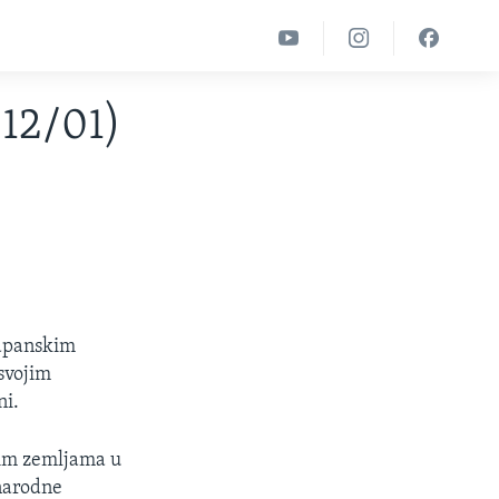
/12/01)
japanskim
svojim
ni.
gim zemljama u
unarodne