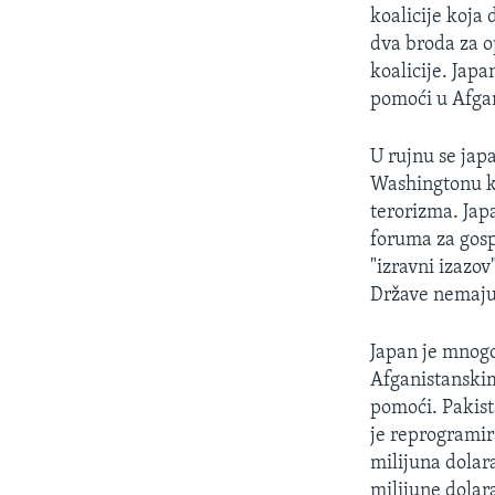
MAGAZIN
koalicije koja 
O GLASU AMERIKE
dva broda za o
koalicije. Jap
pomoći u Afga
U rujnu se jap
Washingtonu k
terorizma. Jap
foruma za gosp
"izravni izazo
Države nemaju 
Japan je mnogo
Afganistanskim
pomoći. Pakist
je reprogramir
milijuna dolar
milijune dolar