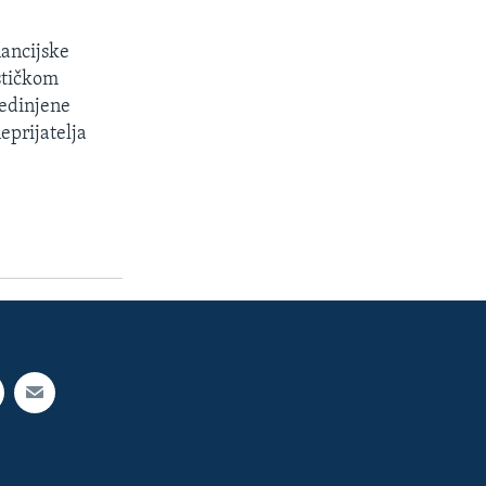
nancijske
ističkom
jedinjene
eprijatelja