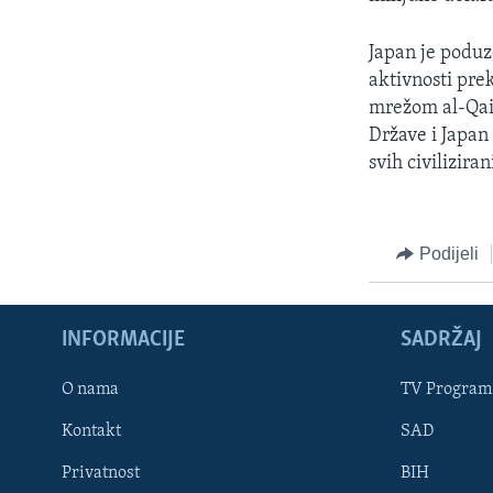
Japan je poduz
aktivnosti pre
mrežom al-Qaid
Države i Japan
svih civilizira
Podijeli
INFORMACIJE
SADRŽAJ
Learning English
O nama
TV Program
Kontakt
SAD
PRATITE NAS
Privatnost
BIH