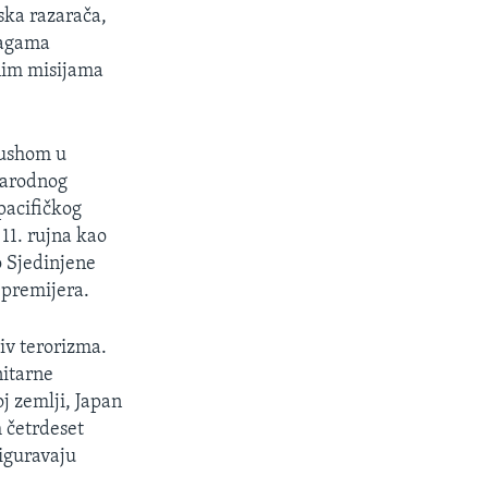
nska razarača,
nagama
rnim misijama
Bushom u
narodnog
pacifičkog
11. rujna kao
o Sjedinjene
 premijera.
iv terorizma.
nitarne
j zemlji, Japan
 četrdeset
siguravaju