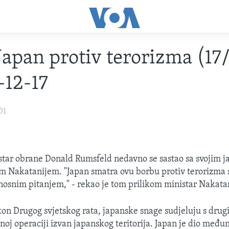
Japan protiv terorizma (17
-12-17
01
tar obrane Donald Rumsfeld nedavno se sastao sa svojim 
 Nakatanijem. "Japan smatra ovu borbu protiv terorizma 
rnosnim pitanjem," - rekao je tom prilikom ministar Nakata
kon Drugog svjetskog rata, japanske snage sudjeluju s dru
jnoj operaciji izvan japanskog teritorija. Japan je dio međ