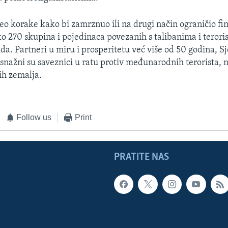
eo korake kako bi zamrznuo ili na drugi način ograničio fi
ko 270 skupina i pojedinaca povezanih s talibanima i teror
a. Partneri u miru i prosperitetu već više od 50 godina, S
 snažni su saveznici u ratu protiv međunarodnih terorista, n
nih zemalja.
Follow us
Print
PRATITE NAS