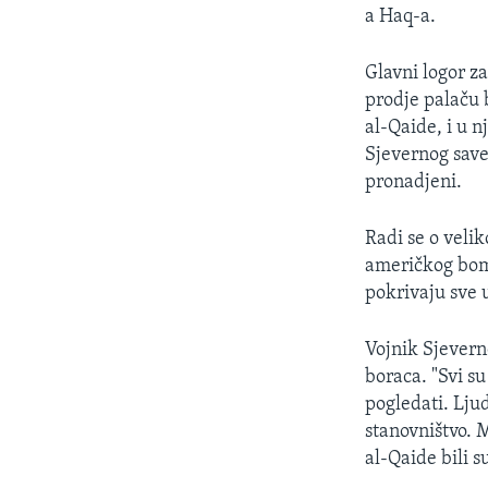
MAGAZIN
a Haq-a.
O GLASU AMERIKE
Glavni logor z
prodje palaču b
al-Qaide, i u 
Sjevernog save
pronadjeni.
Radi se o veli
američkog bomb
pokrivaju sve 
Vojnik Sjevern
boraca. "Svi su
pogledati. Ljud
stanovništvo. 
al-Qaide bili s