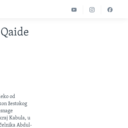
-Qaide
leko od
akon žestokog
 snage
kraj Kabula, u
g čelnika Abdul-