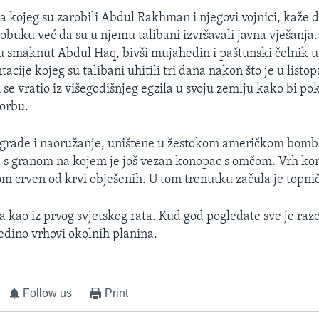
a kojeg su zarobili Abdul Rakhman i njegovi vojnici, kaže da
buku već da su u njemu talibani izvršavali javna vješanja.
tu smaknut Abdul Haq, bivši mujahedin i paštunski čelnik 
ntacije kojeg su talibani uhitili tri dana nakon što je u listo
 se vratio iz višegodišnjeg egzila u svoju zemlju kako bi po
porbu.
zgrade i naoružanje, uništene u žestokom američkom bomba
o, s granom na kojem je još vezan konopac s omčom. Vrh kon
m crven od krvi obješenih. U tom trenutku začula je topni
a kao iz prvog svjetskog rata. Kud god pogledate sve je raz
jedino vrhovi okolnih planina.
Follow us
Print