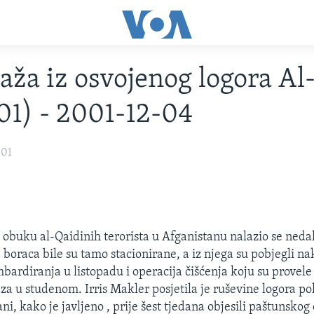
aža iz osvojenog logora Al
01) - 2001-12-04
001
a obuku al-Qaidinih terorista u Afganistanu nalazio se neda
 boraca bile su tamo stacionirane, a iz njega su pobjegli n
ardiranja u listopadu i operacija čišćenja koju su provele
za u studenom. Irris Makler posjetila je ruševine logora po
ni, kako je javljeno , prije šest tjedana objesili paštunsko