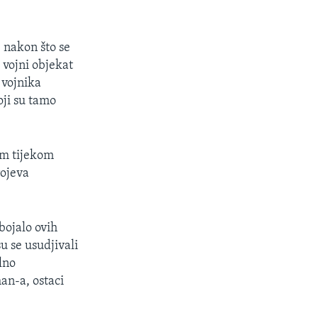
 nakon što se
 vojni objekat
 vojnika
oji su tamo
om tijekom
rojeva
bojalo ovih
su se usudjivali
alno
an-a, ostaci