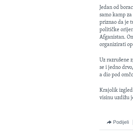
Jedan od borac
samo kamp za o
priznao da je 
političke orije
Afganistan. On
organizirati o
Uz razrušene 
se i jedno drv
a dio pod omčo
Krajolik izgled
visinu uzdižu 
Podijeli