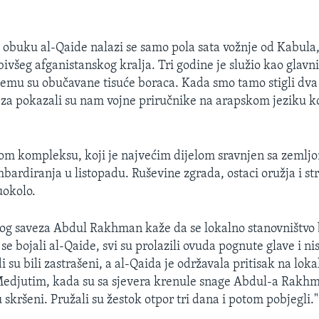
a obuku al-Qaide nalazi se samo pola sata vožnje od Kabula,
ivšeg afganistanskog kralja. Tri godine je služio kao glavni
njemu su obučavane tisuće boraca. Kada smo tamo stigli dva
za pokazali su nam vojne priručnike na arapskom jeziku k
kom kompleksu, koji je najvećim dijelom sravnjen sa zemlj
ardiranja u listopadu. Ruševine zgrada, ostaci oružja i st
uokolo.
og saveza Abdul Rakhman kaže da se lokalno stanovništvo 
 se bojali al-Qaide, svi su prolazili ovuda pognute glave i ni
i su bili zastrašeni, a al-Qaida je održavala pritisak na lok
Medjutim, kada su sa sjevera krenule snage Abdul-a Rakhm
u skršeni. Pružali su žestok otpor tri dana i potom pobjegli."