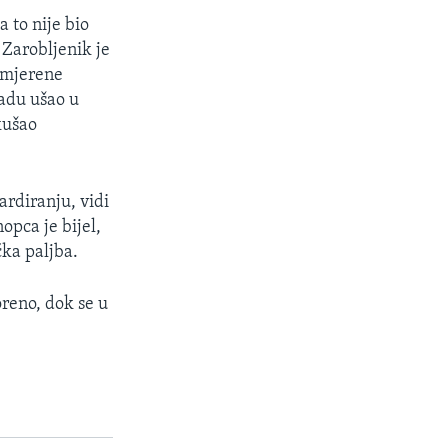
 to nije bio
 Zarobljenik je
umjerene
padu ušao u
kušao
rdiranju, vidi
opca je bijel,
čka paljba.
oreno, dok se u