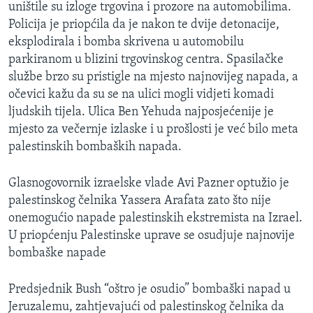
uništile su izloge trgovina i prozore na automobilima.
MAGAZIN
Policija je priopćila da je nakon te dvije detonacije,
O GLASU AMERIKE
eksplodirala i bomba skrivena u automobilu
parkiranom u blizini trgovinskog centra. Spasilačke
Learning English
službe brzo su pristigle na mjesto najnovijeg napada, a
očevici kažu da su se na ulici mogli vidjeti komadi
ljudskih tijela. Ulica Ben Yehuda najposjećenije je
PRATITE NAS
mjesto za večernje izlaske i u prošlosti je već bilo meta
palestinskih bombaških napada.
Jezici
Glasnogovornik izraelske vlade Avi Pazner optužio je
palestinskog čelnika Yassera Arafata zato što nije
onemogućio napade palestinskih ekstremista na Izrael.
U priopćenju Palestinske uprave se osudjuje najnovije
bombaške napade
Predsjednik Bush “oštro je osudio” bombaški napad u
Jeruzalemu, zahtjevajući od palestinskog čelnika da