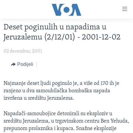
Linkovi
Pređi
na
Deset poginulih u napadima u
glavni
TV PROGRAM
sadržaj
Jeruzalemu (2/12/01) - 2001-12-02
VIDEO
Pređi
na
02 decembar, 2001
FOTOGRAFIJE DANA
glavnu
VIJESTI
Podijeli
navigaciju
Idi
NAUKA I TEHNOLOGIJA
SJEDINJENE AMERIČKE DRŽAVE
na
Najmanje deset ljudi poginulo je, a više od 170 ih je
SPECIJALNI PROJEKTI
BOSNA I HERCEGOVINA
pretragu
ranjeno u dva samoubilačka bombaška napada
KORUPCIJA
SVIJET
izvršena u središtu Jeruzalema.
SLOBODA MEDIJA
Napadači-samoubojice detonirali su eksploziv u
ŽENSKA STRANA
središtu Jeruzalema, u trgovinskom centru Ben Yehuda,
IZBJEGLIČKA STRANA
prepunom prolaznika i kupaca. Snažne eksplozije