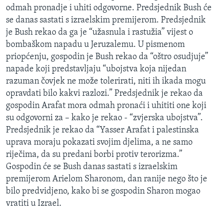
odmah pronadje i uhiti odgovorne. Predsjednik Bush će
se danas sastati s izraelskim premijerom. Predsjednik
je Bush rekao da ga je “užasnula i rastužia” vijest o
bombaškom napadu u Jeruzalemu. U pismenom
priopćenju, gospodin je Bush rekao da “oštro osudjuje”
napade koji predstavljaju “ubojstva koja nijedan
razuman čovjek ne može tolerirati, niti ih ikada mogu
opravdati bilo kakvi razlozi.” Predsjednik je rekao da
gospodin Arafat mora odmah pronaći i uhititi one koji
su odgovorni za – kako je rekao - “zvjerska ubojstva”.
Predsjednik je rekao da “Yasser Arafat i palestinska
uprava moraju pokazati svojim djelima, a ne samo
riječima, da su predani borbi protiv terorizma.”
Gospodin će se Bush danas sastati s izraelskim
premijerom Arielom Sharonom, dan ranije nego što je
bilo predvidjeno, kako bi se gospodin Sharon mogao
vratiti u Izrael.