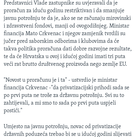
Predstavnici Vlade zastupnike su uvjeravali da je
MAGAZIN
proračun za iduću godinu restriktivan i da smanjuje
O GLASU AMERIKE
javnu potrošnju te da je, ako se ne računaju mirovinski
i zdravstveni fondovi, manji od ovogodišnjeg. Ministar
Learning English
financija Mato Crkvenac i njegov zamjenik tvrdili su
jučer pred saborskim odborima i klubovima da će
takva politika proračuna dati dobre razvojne rezultate,
PRATITE NAS
te da će Hrvatska u ovoj i idućoj godini imati tri puta
veći rat brutto društvenog proizvoda nego zemlje EU.
Jezici
"Novost u proračunu je i ta" - ustvrdio je ministar
financija Crkvenac -"da privatizacijski prihodi sada se
po prvi puta ne troše za državnu potrošnju. Svi su to
zahtijevali, a mi smo to sada po prvi puta uspjeli
postići."
Umjesto na javnu potrošnju, novac od privatizacije
državnih poduzeća trebao bi se u idućoj godini slijevati