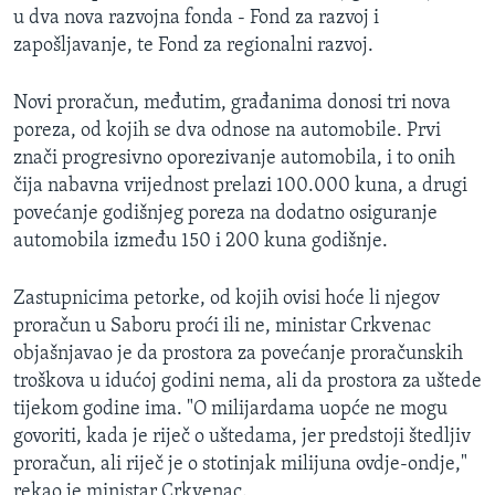
u dva nova razvojna fonda - Fond za razvoj i
zapošljavanje, te Fond za regionalni razvoj.
Novi proračun, međutim, građanima donosi tri nova
poreza, od kojih se dva odnose na automobile. Prvi
znači progresivno oporezivanje automobila, i to onih
čija nabavna vrijednost prelazi 100.000 kuna, a drugi
povećanje godišnjeg poreza na dodatno osiguranje
automobila između 150 i 200 kuna godišnje.
Zastupnicima petorke, od kojih ovisi hoće li njegov
proračun u Saboru proći ili ne, ministar Crkvenac
objašnjavao je da prostora za povećanje proračunskih
troškova u idućoj godini nema, ali da prostora za uštede
tijekom godine ima. "O milijardama uopće ne mogu
govoriti, kada je riječ o uštedama, jer predstoji štedljiv
proračun, ali riječ je o stotinjak milijuna ovdje-ondje,"
rekao je ministar Crkvenac.