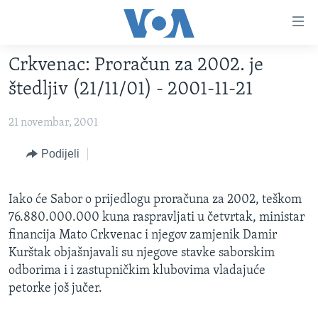
Linkovi
Pređi
na
Crkvenac: Proračun za 2002. je
glavni
TV PROGRAM
sadržaj
štedljiv (21/11/01) - 2001-11-21
VIDEO
Pređi
na
21 novembar, 2001
FOTOGRAFIJE DANA
glavnu
VIJESTI
Podijeli
navigaciju
Idi
NAUKA I TEHNOLOGIJA
SJEDINJENE AMERIČKE DRŽAVE
na
Iako će Sabor o prijedlogu proračuna za 2002, teškom
SPECIJALNI PROJEKTI
BOSNA I HERCEGOVINA
pretragu
76.880.000.000 kuna raspravljati u četvrtak, ministar
KORUPCIJA
SVIJET
financija Mato Crkvenac i njegov zamjenik Damir
Kurštak objašnjavali su njegove stavke saborskim
SLOBODA MEDIJA
odborima i i zastupničkim klubovima vladajuće
ŽENSKA STRANA
petorke još jučer.
IZBJEGLIČKA STRANA