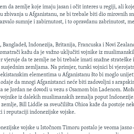
m da zemlje koje imaju jasan i očit interes u regiji, ali koj
 u zbivanja u Afganistanu, ne bi trebale biti dio mirovnih 
 izazvalo sumnje i zabirnutost, i to opravdanu zabrinutost, 
, Bangladeš, Indonezija, Britanija, Francuska i Novi Zealan
romatrači kažu da je važno uključiti vojnike iz muslimanski
 vjeruje da te zemlje ne bi trebale imati snažne strateške 
 susjednim zemljama. Na primjer, turski vojnici bi vjerojatn
bekistanskim elementima u Afganistanu što bi moglo unije
odaje da mnogi Afganistanci neće biti zadovoljni s arapski
a se Jordan ne dovodi u vezu s Osamom bin Ladenom. Možd
i vojnike iz dalekih muslimanskih zemalja poput Indonezij
 zemlje, Bill Liddle sa sveučilišta Ohioa kaže da postoje ne
 i reputaciji indonezijske vojske.
nezijske vojske u Istočnom Timoru postalo je veoma jasno 