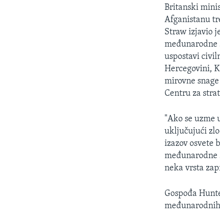
MAGAZIN
Britanski mini
O GLASU AMERIKE
Afganistanu tre
Straw izjavio j
međunarodne s
uspostavi civil
Hercegovini, K
mirovne snage 
Centru za stra
"Ako se uzme u
uključujući zl
izazov osvete 
međunarodne sna
neka vrsta zap
Gospođa Hunter
međunarodnih