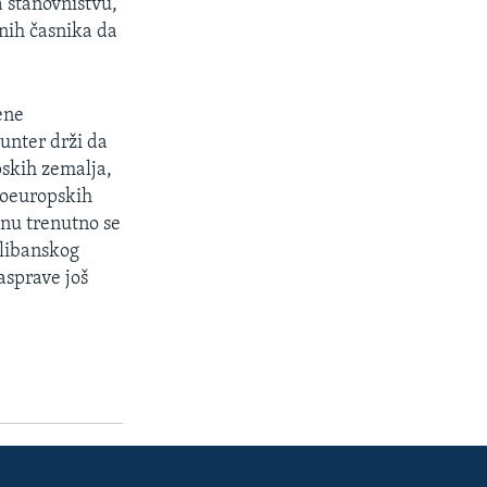
a stanovništvu,
lnih časnika da
ene
unter drži da
pskih zemalja,
čnoeuropskih
anu trenutno se
libanskog
asprave još