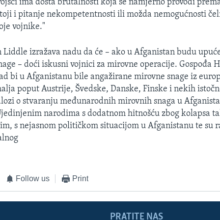
vojsci ima dosta brutalnosti koja se namjerno provodi prem
stoji i pitanje nekompetentnosti ili možda nemogućnosti če
oje vojnike."
 Liddle izražava nadu da će – ako u Afganistan budu upuć
nage – doći iskusni vojnici za mirovne operacije. Gospođa H
kad bi u Afganistanu bile angažirane mirovne snage iz euro
malja poput Austrije, Švedske, Danske, Finske i nekih isto
dlozi o stvaranju međunarodnih mirovnih snaga u Afganist
Ujedinjenim narodima s dodatnom hitnošću zbog kolapsa ta
m, s nejasnom političkom situacijom u Afganistanu te su r
alnog
Follow us
Print
PRATITE NAS