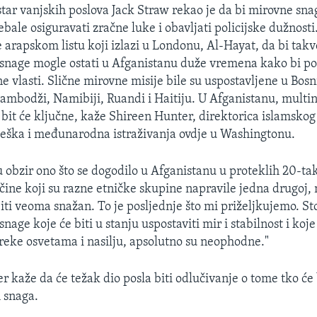
star vanjskih poslova Jack Straw rekao je da bi mirovne sna
bale osiguravati zračne luke i obavljati policijske dužnost
e arapskom listu koji izlazi u Londonu, Al-Hayat, da bi takv
nage mogle ostati u Afganistanu duže vremena kako bi p
ne vlasti. Slične mirovne misije bile su uspostavljene u Bosni
ambodži, Namibiji, Ruandi i Haitiju. U Afganistanu, multi
bit će ključne, kaže Shireen Hunter, direktorica islamsko
teška i međunarodna istraživanja ovdje u Washingtonu.
 obzir ono što se dogodilo u Afganistanu u proteklih 20-ta
očine koji su razne etničke skupine napravile jedna drugoj,
biti veoma snažan. To je posljednje što mi priželjkujemo. St
ge koje će biti u stanju uspostaviti mir i stabilnost i koj
reke osvetama i nasilju, apsolutno su neophodne."
 kaže da će težak dio posla biti odlučivanje o tome tko će 
 snaga.