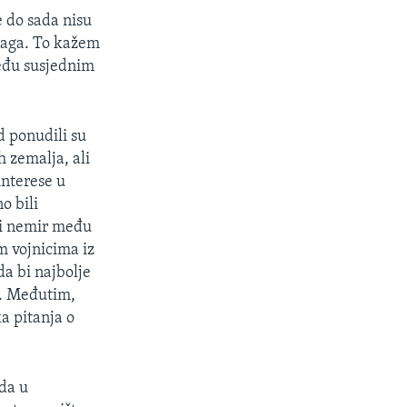
e do sada nisu
snaga. To kažem
među susjednim
d ponudili su
h zemalja, ali
interese u
o bili
ti nemir među
m vojnicima iz
a bi najbolje
e. Međutim,
ka pitanja o
da u