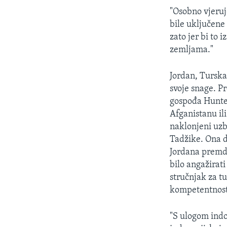
"Osobno vjeruje
bile uključene
zato jer bi to
zemljama."
Jordan, Turska
svoje snage. P
gospođa Hunter
Afganistanu ili
naklonjeni uz
Tadžike. Ona d
Jordana premd
bilo angažirat
stručnjak za tu
kompetentnosti
"S ulogom indo