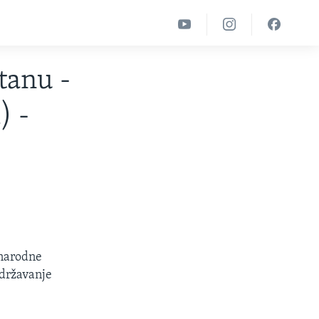
tanu -
) -
unarodne
održavanje