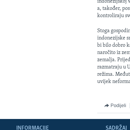
indonezijskoj 
a, također, po
kontroliraju sv
Stoga gospodin
indonezijske s
bi bilo dobro 
naročito iz ze
zemalja. Prije
razmatraju u 
režima. Međuti
uvijek neform
Podijeli
INFORMACIJE
SADRŽAJ