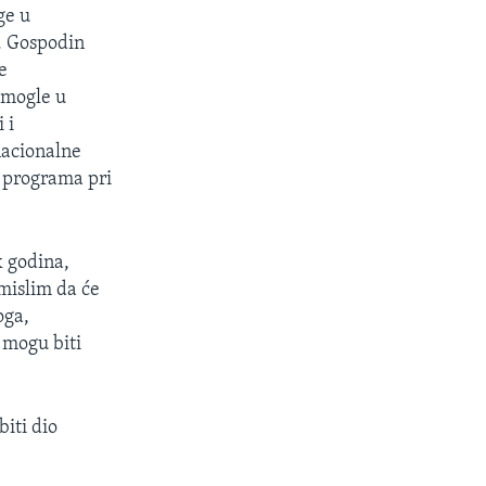
ge u
i. Gospodin
e
omogle u
 i
nacionalne
g programa pri
k godina,
 mislim da će
oga,
e mogu biti
biti dio