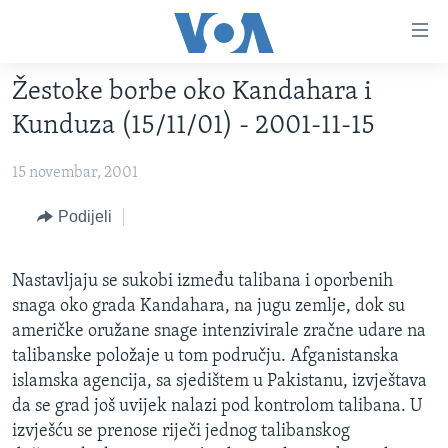
Linkovi
Pređi
na
Žestoke borbe oko Kandahara i
glavni
TV PROGRAM
sadržaj
Kunduza (15/11/01) - 2001-11-15
VIDEO
Pređi
na
15 novembar, 2001
FOTOGRAFIJE DANA
glavnu
VIJESTI
Podijeli
navigaciju
Idi
NAUKA I TEHNOLOGIJA
SJEDINJENE AMERIČKE DRŽAVE
na
Nastavljaju se sukobi između talibana i oporbenih
SPECIJALNI PROJEKTI
BOSNA I HERCEGOVINA
pretragu
snaga oko grada Kandahara, na jugu zemlje, dok su
KORUPCIJA
SVIJET
američke oružane snage intenzivirale zračne udare na
talibanske položaje u tom području. Afganistanska
SLOBODA MEDIJA
islamska agencija, sa sjedištem u Pakistanu, izvještava
ŽENSKA STRANA
da se grad još uvijek nalazi pod kontrolom talibana. U
IZBJEGLIČKA STRANA
izvješću se prenose riječi jednog talibanskog