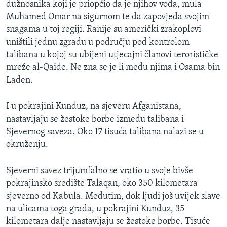
dužnosnika koji je priopćio da je njihov vođa, mula
MAGAZIN
Muhamed Omar na sigurnom te da zapovjeda svojim
O GLASU AMERIKE
snagama u toj regiji. Ranije su američki zrakoplovi
uništili jednu zgradu u području pod kontrolom
Learning English
talibana u kojoj su ubijeni utjecajni članovi terorističke
mreže al-Qaide. Ne zna se je li među njima i Osama bin
Laden.
PRATITE NAS
I u pokrajini Kunduz, na sjeveru Afganistana,
nastavljaju se žestoke borbe između talibana i
Jezici
Sjevernog saveza. Oko 17 tisuća talibana nalazi se u
okruženju.
Sjeverni savez trijumfalno se vratio u svoje bivše
pokrajinsko središte Talaqan, oko 350 kilometara
sjeverno od Kabula. Međutim, dok ljudi još uvijek slave
na ulicama toga grada, u pokrajini Kunduz, 35
kilometara dalje nastavljaju se žestoke borbe. Tisuće