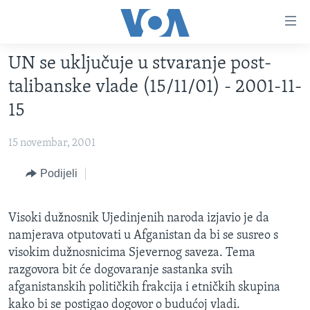
Linkovi
Pređi
na
UN se uključuje u stvaranje post-
glavni
TV PROGRAM
sadržaj
talibanske vlade (15/11/01) - 2001-11-
VIDEO
Pređi
15
na
FOTOGRAFIJE DANA
glavnu
15 novembar, 2001
VIJESTI
navigaciju
Idi
NAUKA I TEHNOLOGIJA
Podijeli
SJEDINJENE AMERIČKE DRŽAVE
na
SPECIJALNI PROJEKTI
BOSNA I HERCEGOVINA
pretragu
Visoki dužnosnik Ujedinjenih naroda izjavio je da
KORUPCIJA
SVIJET
namjerava otputovati u Afganistan da bi se susreo s
SLOBODA MEDIJA
visokim dužnosnicima Sjevernog saveza. Tema
razgovora bit će dogovaranje sastanka svih
ŽENSKA STRANA
afganistanskih političkih frakcija i etničkih skupina
IZBJEGLIČKA STRANA
kako bi se postigao dogovor o budućoj vladi.