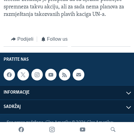
spremneza takvu akciju, ali za sada nema planova za
razmještanja takozvanih plavih kaciga UN-a.
Podijeli
Follow us
PRATITE NAS
INFORMACIJE
SADRŽAJ
Sva prava zadržana. Glas Amerike © 2026 Glas Amerike:
bosnian-service@voanews.com