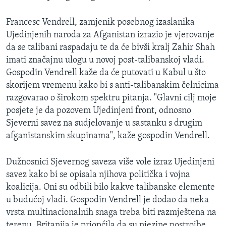
MAGAZIN
Francesc Vendrell, zamjenik posebnog izaslanika
O GLASU AMERIKE
Ujedinjenih naroda za Afganistan izrazio je vjerovanje
da se talibani raspadaju te da će bivši kralj Zahir Shah
Learning English
imati značajnu ulogu u novoj post-talibanskoj vladi.
Gospodin Vendrell kaže da će putovati u Kabul u što
PRATITE NAS
skorijem vremenu kako bi s anti-talibanskim čelnicima
razgovarao o širokom spektru pitanja. "Glavni cilj moje
posjete je da pozovem Ujedinjeni front, odnosno
Sjeverni savez na sudjelovanje u sastanku s drugim
Jezici
afganistanskim skupinama", kaže gospodin Vendrell.
Dužnosnici Sjevernog saveza više vole izraz Ujedinjeni
savez kako bi se opisala njihova politička i vojna
koalicija. Oni su odbili bilo kakve talibanske elemente
u budućoj vladi. Gospodin Vendrell je dodao da neka
vrsta multinacionalnih snaga treba biti razmještena na
terenu. Britanija je priopćila da su njezine postrojbe