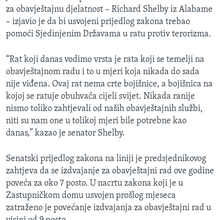
MAGAZIN
za obavještajnu djelatnost – Richard Shelby iz Alabame
– izjavio je da bi usvojeni prijedlog zakona trebao
O GLASU AMERIKE
pomoći Sjedinjenim Državama u ratu protiv terorizma.
Learning English
“Rat koji danas vodimo vrsta je rata koji se temelji na
obavještajnom radu i to u mjeri koja nikada do sada
PRATITE NAS
nije viđena. Ovaj rat nema crte bojišnice, a bojišnica na
kojoj se ratuje obuhvaća cijeli svijet. Nikada ranije
nismo toliko zahtjevali od naših obavještajnih službi,
niti su nam one u tolikoj mjeri bile potrebne kao
Jezici
danas,” kazao je senator Shelby.
Senatski prijedlog zakona na liniji je predsjednikovog
zahtjeva da se izdvajanje za obavještajni rad ove godine
poveća za oko 7 posto. U nacrtu zakona koji je u
Zastupničkom domu usvojen prošlog mjeseca
zatraženo je povećanje izdvajanja za obavještajni rad u