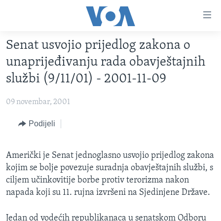
Linkovi
Pređi
na
Senat usvojio prijedlog zakona o
glavni
TV PROGRAM
sadržaj
unaprijeđivanju rada obavještajnih
VIDEO
Pređi
službi (9/11/01) - 2001-11-09
na
FOTOGRAFIJE DANA
glavnu
09 novembar, 2001
VIJESTI
navigaciju
Idi
NAUKA I TEHNOLOGIJA
Podijeli
SJEDINJENE AMERIČKE DRŽAVE
na
SPECIJALNI PROJEKTI
BOSNA I HERCEGOVINA
pretragu
Američki je Senat jednoglasno usvojio prijedlog zakona
KORUPCIJA
SVIJET
kojim se bolje povezuje suradnja obavještajnih službi, s
SLOBODA MEDIJA
ciljem učinkovitije borbe protiv terorizma nakon
napada koji su 11. rujna izvršeni na Sjedinjene Države.
ŽENSKA STRANA
IZBJEGLIČKA STRANA
Jedan od vodećih republikanaca u senatskom Odboru