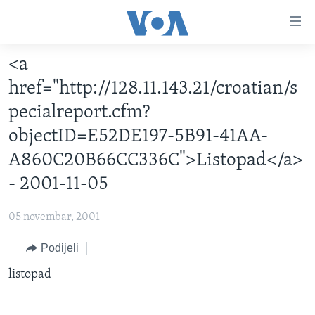
Linkovi
Pređi
na
<a
glavni
TV PROGRAM
sadržaj
href="http://128.11.143.21/croatian/s
VIDEO
Pređi
pecialreport.cfm?
na
FOTOGRAFIJE DANA
objectID=E52DE197-5B91-41AA-
glavnu
VIJESTI
navigaciju
A860C20B66CC336C">Listopad</a>
Idi
NAUKA I TEHNOLOGIJA
SJEDINJENE AMERIČKE DRŽAVE
- 2001-11-05
na
SPECIJALNI PROJEKTI
BOSNA I HERCEGOVINA
pretragu
05 novembar, 2001
KORUPCIJA
SVIJET
Podijeli
SLOBODA MEDIJA
listopad
ŽENSKA STRANA
IZBJEGLIČKA STRANA