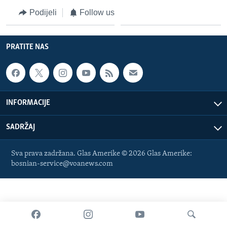
MAGAZIN
Podijeli
Follow us
O GLASU AMERIKE
PRATITE NAS
Learning English
PRATITE NAS
INFORMACIJE
SADRŽAJ
Jezici
Sva prava zadržana. Glas Amerike © 2026 Glas Amerike:
bosnian-service@voanews.com