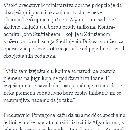
MAGAZIN
Visoki predstavnik ministarstva obrane priopćio je da
obavještajni podaci ukazuju na to da se neke
O GLASU AMERIKE
plemenske skupine u južnom Afganistanu sada već
aktivno uključuju u borbu protiv talibana. Kontra-
Learning English
admiral John Stufflebeem – koji je u Združenom
stožeru oružanih snaga Sjedinjenih Država zadužen za
PRATITE NAS
operativne poslove – otkrio je neke od pojedinosti iz tih
obavještajnih podataka.
“Vidio sam izvještaje u kojima se navodi da postoje
Jezici
plemena na jugu koja ne podržavaju talibane. U
izvještajima se navodi da postoje indicije o tome da se
neka plemena već aktivno bore protiv talibana; mi se,
nesumnjivo, nadamo da je tako.”
Predstavnici Pentagona kažu da su američke specijalne
jedinice u više navrata ulazili i izlazili iz Afganistana, s