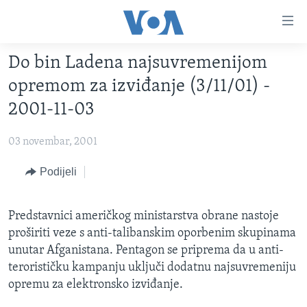
Linkovi
Pređi
na
Do bin Ladena najsuvremenijom
glavni
TV PROGRAM
sadržaj
opremom za izviđanje (3/11/01) -
VIDEO
Pređi
2001-11-03
na
FOTOGRAFIJE DANA
glavnu
03 novembar, 2001
VIJESTI
navigaciju
Idi
NAUKA I TEHNOLOGIJA
Podijeli
SJEDINJENE AMERIČKE DRŽAVE
na
SPECIJALNI PROJEKTI
BOSNA I HERCEGOVINA
pretragu
Predstavnici američkog ministarstva obrane nastoje
KORUPCIJA
SVIJET
proširiti veze s anti-talibanskim oporbenim skupinama
SLOBODA MEDIJA
unutar Afganistana. Pentagon se priprema da u anti-
terorističku kampanju uključi dodatnu najsuvremeniju
ŽENSKA STRANA
opremu za elektronsko izviđanje.
IZBJEGLIČKA STRANA