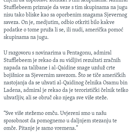
ciljem da uspostave kontakt s tim skupinama. Admiral
Stufflebeem priznaje da veze s tim skupinama na jugu
nisu tako bliske kao sa oporbenim snagama Sjevernog
saveza. On je, medjutim, odbio otkriti bilo kakve
podatke o tome pruža li se, ili nudi, američka pomoć
skupinama na jugu.
U razgovoru s novinarima u Pentagonu, admiral
Stufflebeem je rekao da su vidljivi rezultati zračnih
napada na talibane i al-Qaidine snage uzduž crte
bojišnice sa Sjevernim savezom. Što se tiče američkih
nastojanja da se uhvati al-Qaidinog čelnika Osamu bin
Ladena, admiral je rekao da je teroristički čelnik teško
uhvatljiv, ali se obruč oko njega sve više steže.
“Sve više stežemo omču. Uvjereni smo u našu
sposobnost da pomognemo u daljnjem stezanju te
omče. Pitanje je samo vremena.”