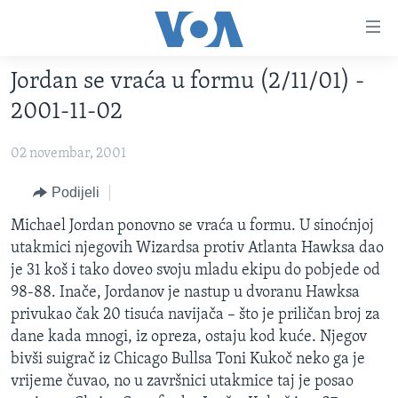
Linkovi
Pređi
na
Jordan se vraća u formu (2/11/01) -
glavni
TV PROGRAM
sadržaj
2001-11-02
VIDEO
Pređi
na
02 novembar, 2001
FOTOGRAFIJE DANA
glavnu
VIJESTI
Podijeli
navigaciju
Idi
NAUKA I TEHNOLOGIJA
SJEDINJENE AMERIČKE DRŽAVE
Michael Jordan ponovno se vraća u formu. U sinoćnjoj
na
utakmici njegovih Wizardsa protiv Atlanta Hawksa dao
SPECIJALNI PROJEKTI
BOSNA I HERCEGOVINA
pretragu
je 31 koš i tako doveo svoju mladu ekipu do pobjede od
KORUPCIJA
SVIJET
98-88. Inače, Jordanov je nastup u dvoranu Hawksa
privukao čak 20 tisuća navijača – što je priličan broj za
SLOBODA MEDIJA
dane kada mnogi, iz opreza, ostaju kod kuće. Njegov
ŽENSKA STRANA
bivši suigrač iz Chicago Bullsa Toni Kukoč neko ga je
vrijeme čuvao, no u završnici utakmice taj je posao
IZBJEGLIČKA STRANA