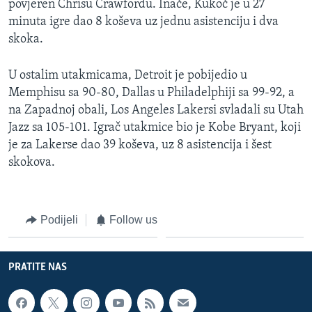
povjeren Chrisu Crawfordu. Inače, Kukoč je u 27
MAGAZIN
minuta igre dao 8 koševa uz jednu asistenciju i dva
O GLASU AMERIKE
skoka.
Learning English
U ostalim utakmicama, Detroit je pobijedio u
Memphisu sa 90-80, Dallas u Philadelphiji sa 99-92, a
na Zapadnoj obali, Los Angeles Lakersi svladali su Utah
PRATITE NAS
Jazz sa 105-101. Igrač utakmice bio je Kobe Bryant, koji
je za Lakerse dao 39 koševa, uz 8 asistencija i šest
skokova.
Jezici
Podijeli
Follow us
PRATITE NAS