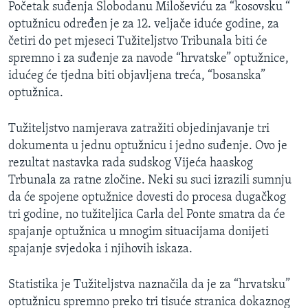
Početak suđenja Slobodanu Miloševiću za “kosovsku “
MAGAZIN
optužnicu određen je za 12. veljače iduće godine, za
O GLASU AMERIKE
četiri do pet mjeseci Tužiteljstvo Tribunala biti će
spremno i za suđenje za navode “hrvatske” optužnice,
Learning English
idućeg će tjedna biti objavljena treća, “bosanska”
optužnica.
PRATITE NAS
Tužiteljstvo namjerava zatražiti objedinjavanje tri
dokumenta u jednu optužnicu i jedno suđenje. Ovo je
rezultat nastavka rada sudskog Vijeća haaskog
Jezici
Trbunala za ratne zločine. Neki su suci izrazili sumnju
da će spojene optužnice dovesti do procesa dugačkog
tri godine, no tužiteljica Carla del Ponte smatra da će
spajanje optužnica u mnogim situacijama donijeti
spajanje svjedoka i njihovih iskaza.
Statistika je Tužiteljstva naznačila da je za “hrvatsku”
optužnicu spremno preko tri tisuće stranica dokaznog