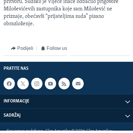
pritvoru. Sudsko je Vijeće inače odbacilo prigovore
Miloševićevih zastupnika koje sam Milošević ne
priznaje, obećavši “prijateljima suda” pisano
obrazloženje.
Podijeli
Follow us
PRATITE NAS
INFORMACIJE
SADRŽAJ
Sva prava zadržana. Glas Amerike © 2026 Glas Amerike: