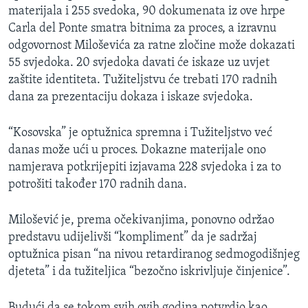
materijala i 255 svedoka, 90 dokumenata iz ove hrpe
Carla del Ponte smatra bitnima za proces, a izravnu
odgovornost Miloševića za ratne zločine može dokazati
55 svjedoka. 20 svjedoka davati će iskaze uz uvjet
zaštite identiteta. Tužiteljstvu će trebati 170 radnih
dana za prezentaciju dokaza i iskaze svjedoka.
“Kosovska” je optužnica spremna i Tužiteljstvo već
danas može ući u proces. Dokazne materijale ono
namjerava potkrijepiti izjavama 228 svjedoka i za to
potrošiti također 170 radnih dana.
Milošević je, prema očekivanjima, ponovno održao
predstavu udijelivši “kompliment” da je sadržaj
optužnica pisan “na nivou retardiranog sedmogodišnjeg
djeteta” i da tužiteljica “bezočno iskrivljuje činjenice”.
Budući da se tokom svih ovih godina potvrdio kao