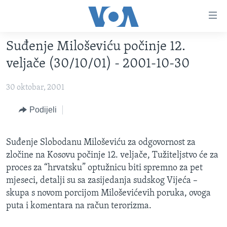
Linkovi
Pređi
na
Suđenje Miloševiću počinje 12.
glavni
TV PROGRAM
sadržaj
veljače (30/10/01) - 2001-10-30
VIDEO
Pređi
na
30 oktobar, 2001
FOTOGRAFIJE DANA
glavnu
VIJESTI
Podijeli
navigaciju
Idi
NAUKA I TEHNOLOGIJA
SJEDINJENE AMERIČKE DRŽAVE
na
Suđenje Slobodanu Miloševiću za odgovornost za
SPECIJALNI PROJEKTI
BOSNA I HERCEGOVINA
pretragu
zločine na Kosovu počinje 12. veljače, Tužiteljstvo će za
KORUPCIJA
SVIJET
proces za “hrvatsku” optužnicu biti spremno za pet
mjeseci, detalji su sa zasijedanja sudskog Vijeća –
SLOBODA MEDIJA
skupa s novom porcijom Miloševićevih poruka, ovoga
ŽENSKA STRANA
puta i komentara na račun terorizma.
IZBJEGLIČKA STRANA