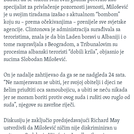
specijalist za privlačenje pozornosti javnosti, Milošević
je u svojim tiradama izašao s aktualnom “bombom”
koju su – prema očekivanjima – prenijele sve svjetske
agencije. Clintonova je administracija surađivala sa
teroristima, znala je da bin Laden boravi u Albaniji i o
tome raspravljala s Beogradom, a Tribunalovim su
procesima albanski teroristi “dobili krila”, objasnio je
sucima Slobodan Milošević.
On je nadalje zahtijevao da ga se ne nadgleda 24 sata.
“Ne namjeravam se ubiti, jer svojoj obitelji i djeci ne
želim priuštiti oca samoubojicu, a ubiti se neću nikada
jer se moram boriti protiv ovog suda i rušiti ovo ruglo od
suda”, njegove su završne riječi.
Diskusiju je zaključio predsjedavajući Richard May
ustvrdivši da Milošević ničim nije diskriminiran u