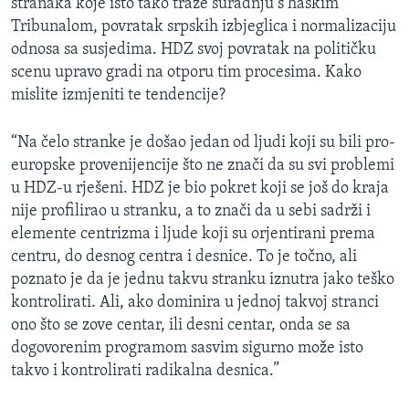
stranaka koje isto tako traže suradnju s haškim
Tribunalom, povratak srpskih izbjeglica i normalizaciju
odnosa sa susjedima. HDZ svoj povratak na političku
scenu upravo gradi na otporu tim procesima. Kako
mislite izmjeniti te tendencije?
“Na čelo stranke je došao jedan od ljudi koji su bili pro-
europske provenijencije što ne znači da su svi problemi
u HDZ-u rješeni. HDZ je bio pokret koji se još do kraja
nije profilirao u stranku, a to znači da u sebi sadrži i
elemente centrizma i ljude koji su orjentirani prema
centru, do desnog centra i desnice. To je točno, ali
poznato je da je jednu takvu stranku iznutra jako teško
kontrolirati. Ali, ako dominira u jednoj takvoj stranci
ono što se zove centar, ili desni centar, onda se sa
dogovorenim programom sasvim sigurno može isto
takvo i kontrolirati radikalna desnica.”