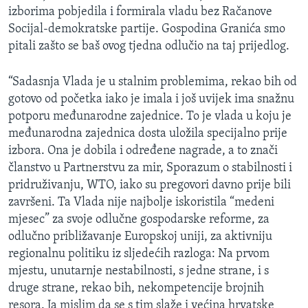
izborima pobjedila i formirala vladu bez Račanove
MAGAZIN
Socijal-demokratske partije. Gospodina Granića smo
O GLASU AMERIKE
pitali zašto se baš ovog tjedna odlučio na taj prijedlog.
Learning English
“Sadasnja Vlada je u stalnim problemima, rekao bih od
gotovo od početka iako je imala i još uvijek ima snažnu
PRATITE NAS
potporu međunarodne zajednice. To je vlada u koju je
međunarodna zajednica dosta uložila specijalno prije
izbora. Ona je dobila i određene nagrade, a to znači
članstvo u Partnerstvu za mir, Sporazum o stabilnosti i
Jezici
pridruživanju, WTO, iako su pregovori davno prije bili
završeni. Ta Vlada nije najbolje iskoristila “medeni
mjesec” za svoje odlučne gospodarske reforme, za
odlučno približavanje Europskoj uniji, za aktivniju
regionalnu politiku iz sljedećih razloga: Na prvom
mjestu, unutarnje nestabilnosti, s jedne strane, i s
druge strane, rekao bih, nekompetencije brojnih
resora. Ja mislim da se s tim slaže i većina hrvatske