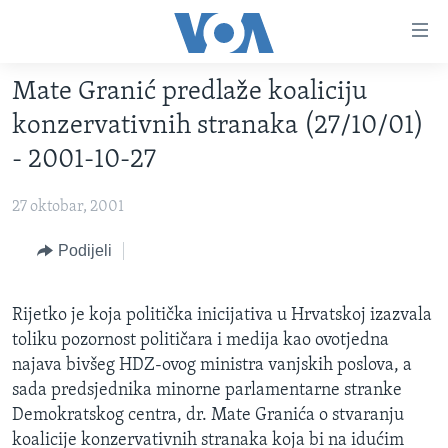
Linkovi
Pređi
na
Mate Granić predlaže koaliciju
glavni
TV PROGRAM
sadržaj
konzervativnih stranaka (27/10/01)
VIDEO
Pređi
- 2001-10-27
na
FOTOGRAFIJE DANA
glavnu
27 oktobar, 2001
VIJESTI
navigaciju
Idi
NAUKA I TEHNOLOGIJA
Podijeli
SJEDINJENE AMERIČKE DRŽAVE
na
SPECIJALNI PROJEKTI
BOSNA I HERCEGOVINA
pretragu
Rijetko je koja politička inicijativa u Hrvatskoj izazvala
KORUPCIJA
SVIJET
toliku pozornost političara i medija kao ovotjedna
SLOBODA MEDIJA
najava bivšeg HDZ-ovog ministra vanjskih poslova, a
sada predsjednika minorne parlamentarne stranke
ŽENSKA STRANA
Demokratskog centra, dr. Mate Granića o stvaranju
IZBJEGLIČKA STRANA
koalicije konzervativnih stranaka koja bi na idućim