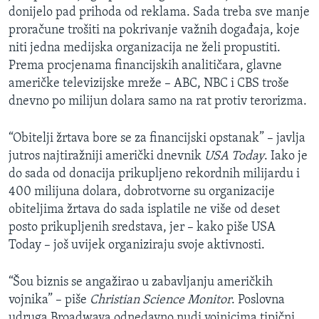
donijelo pad prihoda od reklama. Sada treba sve manje
MAGAZIN
proračune trošiti na pokrivanje važnih događaja, koje
O GLASU AMERIKE
niti jedna medijska organizacija ne želi propustiti.
Prema procjenama financijskih analitičara, glavne
Learning English
američke televizijske mreže – ABC, NBC i CBS troše
dnevno po milijun dolara samo na rat protiv terorizma.
PRATITE NAS
“Obitelji žrtava bore se za financijski opstanak” – javlja
jutros najtiražniji američki dnevnik
USA Today
. Iako je
do sada od donacija prikupljeno rekordnih milijardu i
Jezici
400 milijuna dolara, dobrotvorne su organizacije
obiteljima žrtava do sada isplatile ne više od deset
posto prikupljenih sredstava, jer – kako piše USA
Today – još uvijek organiziraju svoje aktivnosti.
“Šou biznis se angažirao u zabavljanju američkih
vojnika” – piše
Christian Science Monitor
. Poslovna
udruga Broadwaya odnedavno nudi vojnicima tipični