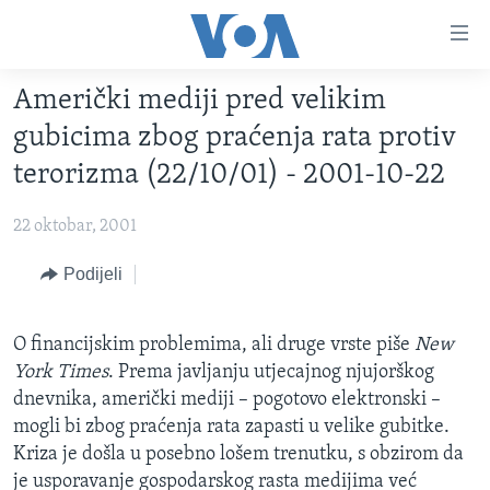
Linkovi
Pređi
na
Američki mediji pred velikim
glavni
TV PROGRAM
sadržaj
gubicima zbog praćenja rata protiv
VIDEO
Pređi
terorizma (22/10/01) - 2001-10-22
na
FOTOGRAFIJE DANA
glavnu
22 oktobar, 2001
VIJESTI
navigaciju
Idi
NAUKA I TEHNOLOGIJA
Podijeli
SJEDINJENE AMERIČKE DRŽAVE
na
SPECIJALNI PROJEKTI
BOSNA I HERCEGOVINA
pretragu
O financijskim problemima, ali druge vrste piše
New
KORUPCIJA
SVIJET
York Times
. Prema javljanju utjecajnog njujorškog
SLOBODA MEDIJA
dnevnika, američki mediji – pogotovo elektronski –
mogli bi zbog praćenja rata zapasti u velike gubitke.
ŽENSKA STRANA
Kriza je došla u posebno lošem trenutku, s obzirom da
IZBJEGLIČKA STRANA
je usporavanje gospodarskog rasta medijima već