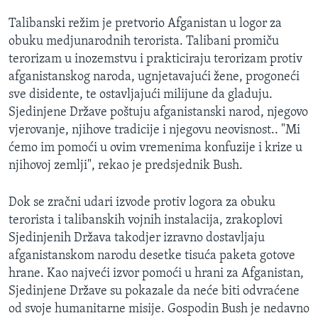
MAGAZIN
Talibanski režim je pretvorio Afganistan u logor za
O GLASU AMERIKE
obuku medjunarodnih terorista. Talibani promiču
terorizam u inozemstvu i prakticiraju terorizam protiv
Learning English
afganistanskog naroda, ugnjetavajući žene, progoneći
sve disidente, te ostavljajući milijune da gladuju.
Sjedinjene Države poštuju afganistanski narod, njegovo
PRATITE NAS
vjerovanje, njihove tradicije i njegovu neovisnost.. "Mi
ćemo im pomoći u ovim vremenima konfuzije i krize u
njihovoj zemlji", rekao je predsjednik Bush.
Jezici
Dok se zračni udari izvode protiv logora za obuku
terorista i talibanskih vojnih instalacija, zrakoplovi
Sjedinjenih Država takodjer izravno dostavljaju
afganistanskom narodu desetke tisuća paketa gotove
hrane. Kao najveći izvor pomoći u hrani za Afganistan,
Sjedinjene Države su pokazale da neće biti odvraćene
od svoje humanitarne misije. Gospodin Bush je nedavno