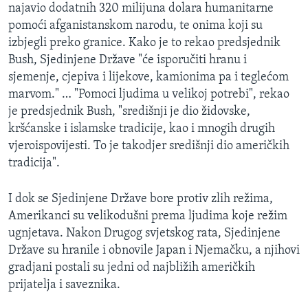
najavio dodatnih 320 milijuna dolara humanitarne
pomoći afganistanskom narodu, te onima koji su
izbjegli preko granice. Kako je to rekao predsjednik
Bush, Sjedinjene Države "će isporučiti hranu i
sjemenje, cjepiva i lijekove, kamionima pa i teglećom
marvom." … "Pomoci ljudima u velikoj potrebi", rekao
je predsjednik Bush, "središnji je dio židovske,
kršćanske i islamske tradicije, kao i mnogih drugih
vjeroispovijesti. To je takodjer središnji dio američkih
tradicija".
I dok se Sjedinjene Države bore protiv zlih režima,
Amerikanci su velikodušni prema ljudima koje režim
ugnjetava. Nakon Drugog svjetskog rata, Sjedinjene
Države su hranile i obnovile Japan i Njemačku, a njihovi
gradjani postali su jedni od najbližih američkih
prijatelja i saveznika.