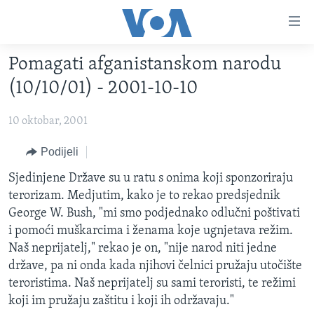
Linkovi
Pređi
na
Pomagati afganistanskom narodu
glavni
TV PROGRAM
sadržaj
(10/10/01) - 2001-10-10
VIDEO
Pređi
na
10 oktobar, 2001
FOTOGRAFIJE DANA
glavnu
VIJESTI
Podijeli
navigaciju
Idi
NAUKA I TEHNOLOGIJA
SJEDINJENE AMERIČKE DRŽAVE
Sjedinjene Države su u ratu s onima koji sponzoriraju
na
terorizam. Medjutim, kako je to rekao predsjednik
SPECIJALNI PROJEKTI
BOSNA I HERCEGOVINA
pretragu
George W. Bush, "mi smo podjednako odlučni poštivati
KORUPCIJA
SVIJET
i pomoći muškarcima i ženama koje ugnjetava režim.
Naš neprijatelj," rekao je on, "nije narod niti jedne
SLOBODA MEDIJA
države, pa ni onda kada njihovi čelnici pružaju utočište
ŽENSKA STRANA
teroristima. Naš neprijatelj su sami teroristi, te režimi
koji im pružaju zaštitu i koji ih održavaju."
IZBJEGLIČKA STRANA