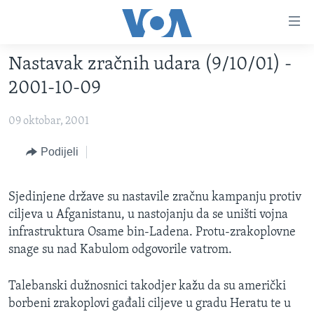
Linkovi
Pređi
na
Nastavak zračnih udara (9/10/01) -
glavni
TV PROGRAM
sadržaj
2001-10-09
VIDEO
Pređi
na
09 oktobar, 2001
FOTOGRAFIJE DANA
glavnu
VIJESTI
Podijeli
navigaciju
Idi
NAUKA I TEHNOLOGIJA
SJEDINJENE AMERIČKE DRŽAVE
na
Sjedinjene države su nastavile zračnu kampanju protiv
SPECIJALNI PROJEKTI
BOSNA I HERCEGOVINA
pretragu
ciljeva u Afganistanu, u nastojanju da se uništi vojna
KORUPCIJA
SVIJET
infrastruktura Osame bin-Ladena. Protu-zrakoplovne
snage su nad Kabulom odgovorile vatrom.
SLOBODA MEDIJA
ŽENSKA STRANA
Talebanski dužnosnici takodjer kažu da su američki
IZBJEGLIČKA STRANA
borbeni zrakoplovi gađali ciljeve u gradu Heratu te u