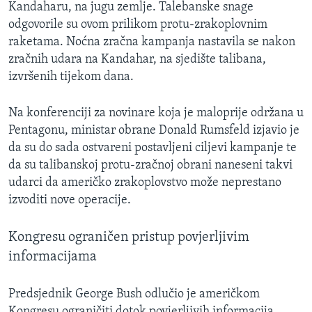
Kandaharu, na jugu zemlje. Talebanske snage
MAGAZIN
odgovorile su ovom prilikom protu-zrakoplovnim
O GLASU AMERIKE
raketama. Noćna zračna kampanja nastavila se nakon
zračnih udara na Kandahar, na sjedište talibana,
Learning English
izvršenih tijekom dana.
Na konferenciji za novinare koja je maloprije održana u
PRATITE NAS
Pentagonu, ministar obrane Donald Rumsfeld izjavio je
da su do sada ostvareni postavljeni ciljevi kampanje te
da su talibanskoj protu-zračnoj obrani naneseni takvi
Jezici
udarci da američko zrakoplovstvo može neprestano
izvoditi nove operacije.
Kongresu ograničen pristup povjerljivim
informacijama
Predsjednik George Bush odlučio je američkom
Kongresu ograničiti dotok povjerljivih informacija.