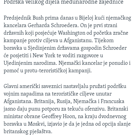
Podrška velikog dijela međunarodne zajednice
Predsjednik Bush prima danas u Bijeloj kući njemačkog
kancelara Gerharda Schroedera. On je prvi strani
državnih koji posjećuje Washington od početka zračne
kampanje protiv ciljeva u Afganistanu. Tijekom
boravka u Sjedinjenim državama gospodin Schroeder
će posjetiti i New York te voditi razgovore u
Ujedinjenim narodima. Njemački kancelar je ponudio i
pomoć u protu-terorističkoj kampanji.
Glavni američki saveznici nastavljalu pružati podršku
vojnim napadima na terorističke ciljeve unutar
Afganistana. Britanija, Rusija, Njemačka i Francuska
jasno daju punu potporu za tekuću ofenzivu. Britanski
ministar obrane Geoffrey Hoon, na kraju dvodnevnog
boravka u Moskvi, izjavio je da je jedna od opcija slanje
britanskog pješaštva.