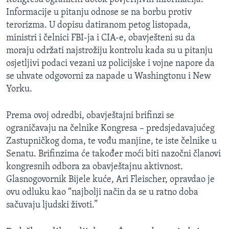
Informacije u pitanju odnose se na borbu protiv
terorizma. U dopisu datiranom petog listopada,
ministri i čelnici FBI-ja i CIA-e, obavješteni su da
moraju održati najstrožiju kontrolu kada su u pitanju
osjetljivi podaci vezani uz policijske i vojne napore da
se uhvate odgovorni za napade u Washingtonu i New
Yorku.
Prema ovoj odredbi, obavještajni brifinzi se
ograničavaju na čelnike Kongresa – predsjedavajućeg
Zastupničkog doma, te vođu manjine, te iste čelnike u
Senatu. Brifinzima će također moći biti nazočni članovi
kongresnih odbora za obavještajnu aktivnost.
Glasnogovornik Bijele kuće, Ari Fleischer, opravdao je
ovu odluku kao “najbolji način da se u ratno doba
sačuvaju ljudski životi.”