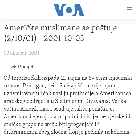
Linkovi
Pređi
na
Američke muslimane se poštuje
glavni
TV PROGRAM
sadržaj
(2/10/01) - 2001-10-03
VIDEO
Pređi
na
03 oktobar, 2001
FOTOGRAFIJE DANA
glavnu
VIJESTI
Podijeli
navigaciju
Idi
NAUKA I TEHNOLOGIJA
SJEDINJENE AMERIČKE DRŽAVE
Od terorističkih napada 11. rujna na Svjetski trgovinski
na
centar i Pentagon, pristižu izvješća o prijetnjama,
SPECIJALNI PROJEKTI
BOSNA I HERCEGOVINA
pretragu
uznemiravanju i čak nasilju protiv dijela Amerikanaca
KORUPCIJA
SVIJET
arapskog podrijetla u Sjedinjenim Državama. Velika
većina Amerikanaca osudjuje takvo ponašanje.
SLOBODA MEDIJA
Amerikanci vjeruju da pripadnici niti jedne vjerske ili
ŽENSKA STRANA
etničke grupe ne smiju biti progonjeni ili
diskriminirani zbog zločina koji je počinila nekolicina.
IZBJEGLIČKA STRANA