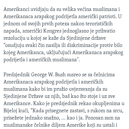
MAGAZIN
Amerikanci uvidjaju da su velika većina muslimana i
O GLASU AMERIKE
Amerikanaca arapskog podrijetla američki patrioti. U
jednom od svojih prvih poteza nakon terorističkih
Learning English
napada, američki Kongres jednoglasno je prihvatio
rezoluciju u kojoj se kaže da Sjedinjene države
“osudjuju svaki čin nasilja ili diskriminacije protiv bilo
PRATITE NAS
kojeg Amerikanca, uključujući Amerikanaca arapskog
podrijetla i američkih muslimana".
Jezici
Predsjednik George W. Bush susreo se sa čelnicima
Amerikanaca arapskog podrijetla i američkih
muslimana kako bi im pružio uvjeravanja da su
Sjedinjene Države uz njih, baš kao što stoje i uz sve
Amerikance. Kako je predsjednik rekao okupljenima u
Bijeloj kući, “Kada prisegnete zastavi, s rukom na srcu,
prisežete jednako snažno, ... kao i ja. Ponosan sam na
muslimanske čelnike diljem Amerike koji su ustali i