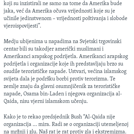
koji su inzistirali ne samo na tome da Amerika bude
jaka, već da Amerika očuva vrijednosti koje su je
učinile jedinstvenom – vrijednosti poštivanja i slobode
vjeroispovijesti”.
Medju ubijenima u napadima na Svjetski trgovinski
centar bili su takodjer američki muslimani i
Amerikanci arapskog podrijetla. Amerikanci arapskog
podrijetla i organizacije koje ih predstavljaju brzo su
osudile terorističke napade. Ustvari, većina islamskog
svijeta dala je podršku borbi protiv terorizma. Te
zemlje znaju da glavni osumnjičenik za terorističke
napade, Osama bin-Laden i njegova organizacija al-
Qaida, nisu vjerni islamskom učenju.
Kako je to rekao predsjednik Bush “Al-Qaida nije
organizacija ... mira. Radi se o organizaciji utemeljenoj
na mržnji i zlu. Naš rat je rat protiv zla i ekstremizma.