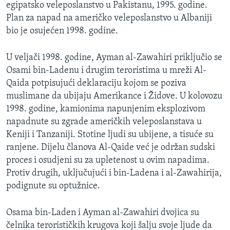
egipatsko veleposlanstvo u Pakistanu, 1995. godine.
Plan za napad na američko veleposlanstvo u Albaniji
bio je osujećen 1998. godine.
U veljači 1998. godine, Ayman al-Zawahiri priključio se
Osami bin-Ladenu i drugim teroristima u mreži Al-
Qaida potpisujući deklaraciju kojom se poziva
muslimane da ubijaju Amerikance i Židove. U kolovozu
1998. godine, kamionima napunjenim eksplozivom
napadnute su zgrade američkih veleposlanstava u
Keniji i Tanzaniji. Stotine ljudi su ubijene, a tisuće su
ranjene. Dijelu članova Al-Qaide već je održan sudski
proces i osudjeni su za upletenost u ovim napadima.
Protiv drugih, uključujući i bin-Ladena i al-Zawahirija,
podignute su optužnice.
Osama bin-Laden i Ayman al-Zawahiri dvojica su
čelnika terorističkih krugova koji šalju svoje ljude da