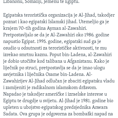
Libanonu, Somaliji, Jemenu te Egiptu.
MAGAZIN
O GLASU AMERIKE
Egipatska teroristička organizacija je Al-Jihad, takodjer
poznat i kao egipatski Islamski jihad. Utemeljio ga je
Learning English
krajem 70-tih godina Ayman al-Zawahiri.
Pretpostavljalo se da je Al-Zawahiri oko 1986. godine
napustio Egipat. 1995. godine, egipatski sud ga je
PRATITE NAS
osudio u odsutnosti za terorističke aktivnosti, te mu
izrekao smrtnu kaznu. Poput bin-Ladena, al-Zawahiri
je dobio utočište kod talibana u Afganistanu. Kako je
Jezici
liječnik po struci, pretpostavlja se da je imao ulogu
savjetnika i liječnika Osame bin-Ladena. Al-
Zawahirijev Al-Jihad odlučan je zbaciti egipatsku vladu
i zamijeniti je radikalnom islamskom državom.
Napadao je takodjer američke i izraelske interese u
Egiptu te drugdje u svijetu. Al-Jihad je 1981. godine bio
upleten u ubojstvo egipatskog predsjednika Anwara
Sadata. Ova grupa je odgovorna za bombaški napad na