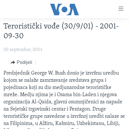
Linkovi
Pređi
na
Teroristički vođe (30/9/01) - 2001-
glavni
TV PROGRAM
sadržaj
09-30
VIDEO
Pređi
na
30 septembar, 2001
FOTOGRAFIJE DANA
glavnu
VIJESTI
Podijeli
navigaciju
Idi
NAUKA I TEHNOLOGIJA
SJEDINJENE AMERIČKE DRŽAVE
Predsjednik George W. Bush donio je izvršnu uredbu
na
kojom se nalaže zamrzavanje sredstava grupa i
SPECIJALNI PROJEKTI
BOSNA I HERCEGOVINA
pretragu
pojedinaca koji su dio medjunarodne terorističke
KORUPCIJA
SVIJET
mreže. Medju njima je i Osama bin-Laden i njegova
organizacija Al-Qaida, glavni osumnjičenici za napade
SLOBODA MEDIJA
na Svjetski trgovinski centar i Pentagon. Druge
ŽENSKA STRANA
terorističke grupe navedene u izvršnoj uredbi nalaze se
na Filipinima, u Alžiru, Kašmiru, Uzbekistanu, Libiji,
IZBJEGLIČKA STRANA