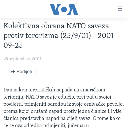
Linkovi
Pređi
na
Kolektivna obrana NATO saveza
glavni
TV PROGRAM
sadržaj
protiv terorizma (25/9/01) - 2001-
VIDEO
Pređi
09-25
na
FOTOGRAFIJE DANA
glavnu
25 septembar, 2001
VIJESTI
navigaciju
Idi
NAUKA I TEHNOLOGIJA
Podijeli
SJEDINJENE AMERIČKE DRŽAVE
na
SPECIJALNI PROJEKTI
BOSNA I HERCEGOVINA
pretragu
Dan nakon terorističkih napada na američkom
KORUPCIJA
SVIJET
teritoriju, NATO savez je odlučio, prvi put u svojoj
SLOBODA MEDIJA
povijesti, primjeniti odredbu iz svoje osnivačke povelje,
prema kojoj oružani napad protiv jedne članice ili više
ŽENSKA STRANA
članica predstavlja napad na cijeli savez. O tome kako
IZBJEGLIČKA STRANA
će se ova odredba primjeniti, jučer su u