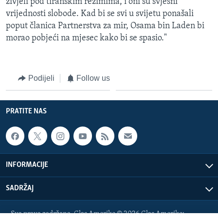
živjeli pod tiranskim režimima, i oni su svjesni
vrijednosti slobode. Kad bi se svi u svijetu ponašali
poput članica Partnerstva za mir, Osama bin Laden bi
morao pobjeći na mjesec kako bi se spasio."
Podijeli
Follow us
PRATITE NAS
INFORMACIJE
SADRŽAJ
Sva prava zadržana. Glas Amerike © 2026 Glas Amerike: