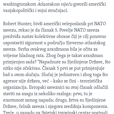
washingtonskom
Atlantskom vijeću
govorili američki
MAGAZIN
vanjskopolitički i vojni stručnjaci.
O GLASU AMERIKE
Robert Hunter, bivši američki veleposlanik pri NATO
Learning English
savezu, rekao je da članak 5. Povelje NATO saveza
predviđa sustav kolektivne obrane čiji je cilj ponovno
PRATITE NAS
uspostaviti sigurnost u području Sjeverno-atlantskog
saveza. Svrha ovakvog aranžmana bila je očita za
vrijeme hladnog rata. Zbog čega je takav aranžman
primjenjen sada? "Napadnute su Sjedinjene Države, što
Jezici
nitko nije očekivao. Članak 5 prvi se put primjenjuje
baš u ovom slučaju. Slučaj je jedinstven i zbog toga što
agresor nije država, već – kako se čini - teroristička
organizacija. Evropski saveznici su ovaj članak odlučili
staviti na snagu iz nekoliko razloga: prvo, tu je
enormnost samog napada; drugo, žrtva su Sjedinjene
Države, čelnik saveza i njegova središnja komponenta.
Treće, u napadu na Svjetski trgovinski centar poginuli