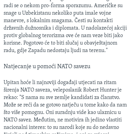
radi se o nekom pro-forma sporazumu. Američke su
snage u Uzbekistanu nekoliko puta imale vojne
manevre, s lokalnim snagama. Česti su kontakti
državnih dužnosnika i diplomata. U nadolazećoj akciji
protiv globalnog terorizma ove će nam veze biti jako
korisne. Pogotovo će to biti slučaj u obavještajnom
radu, gdje Zapadu nedostaju ljudi na terenu."
Natjecanje u pomoći NATO savezu
Upitan hoće li najnoviji događaji utjecati na ritam
širenja NATO saveza, veleposlanik Robert Hunter je
rekao: "S nama su sve zemlje kandidati za članstvo.
Može se reći da se gotovo natječu u tome kako da nam
što više pomognu. Oni suradnju vide kao ulaznicu u
NATO savez. Međutim, ne motivira ih jedino vlastiti
nacionalni interes: to su narodi koje su do nedavno