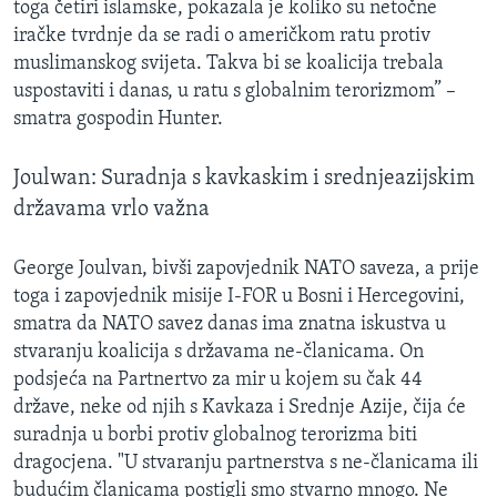
toga četiri islamske, pokazala je koliko su netočne
iračke tvrdnje da se radi o američkom ratu protiv
muslimanskog svijeta. Takva bi se koalicija trebala
uspostaviti i danas, u ratu s globalnim terorizmom” –
smatra gospodin Hunter.
Joulwan: Suradnja s kavkaskim i srednjeazijskim
državama vrlo važna
George Joulvan, bivši zapovjednik NATO saveza, a prije
toga i zapovjednik misije I-FOR u Bosni i Hercegovini,
smatra da NATO savez danas ima znatna iskustva u
stvaranju koalicija s državama ne-članicama. On
podsjeća na Partnertvo za mir u kojem su čak 44
države, neke od njih s Kavkaza i Srednje Azije, čija će
suradnja u borbi protiv globalnog terorizma biti
dragocjena. "U stvaranju partnerstva s ne-članicama ili
budućim članicama postigli smo stvarno mnogo. Ne