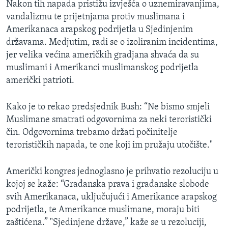
Nakon tih napada pristižu izvješća o uznemiravanjima,
MAGAZIN
vandalizmu te prijetnjama protiv muslimana i
O GLASU AMERIKE
Amerikanaca arapskog podrijetla u Sjedinjenim
državama. Medjutim, radi se o izoliranim incidentima,
Learning English
jer velika većina američkih gradjana shvaća da su
muslimani i Amerikanci muslimanskog podrijetla
američki patrioti.
PRATITE NAS
Kako je to rekao predsjednik Bush: “Ne bismo smjeli
Muslimane smatrati odgovornima za neki teroristički
Jezici
čin. Odgovornima trebamo držati počinitelje
terorističkih napada, te one koji im pružaju utočište."
Američki kongres jednoglasno je prihvatio rezoluciju u
kojoj se kaže: “Građanska prava i građanske slobode
svih Amerikanaca, uključujući i Amerikance arapskog
podrijetla, te Amerikance muslimane, moraju biti
zaštićena.” "Sjedinjene države,” kaže se u rezoluciji,