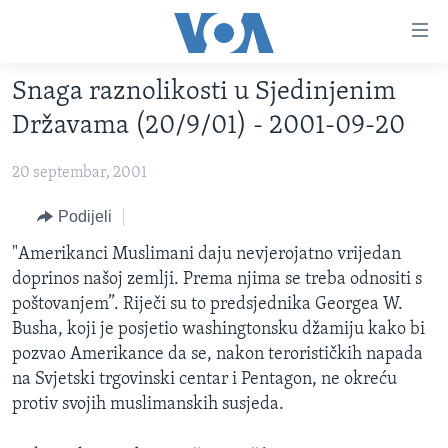
Linkovi
Pređi
na
Snaga raznolikosti u Sjedinjenim
glavni
TV PROGRAM
sadržaj
Državama (20/9/01) - 2001-09-20
VIDEO
Pređi
na
20 septembar, 2001
FOTOGRAFIJE DANA
glavnu
VIJESTI
Podijeli
navigaciju
Idi
NAUKA I TEHNOLOGIJA
SJEDINJENE AMERIČKE DRŽAVE
"Amerikanci Muslimani daju nevjerojatno vrijedan
na
doprinos našoj zemlji. Prema njima se treba odnositi s
SPECIJALNI PROJEKTI
BOSNA I HERCEGOVINA
pretragu
poštovanjem”. Riječi su to predsjednika Georgea W.
KORUPCIJA
SVIJET
Busha, koji je posjetio washingtonsku džamiju kako bi
pozvao Amerikance da se, nakon terorističkih napada
SLOBODA MEDIJA
na Svjetski trgovinski centar i Pentagon, ne okreću
ŽENSKA STRANA
protiv svojih muslimanskih susjeda.
IZBJEGLIČKA STRANA