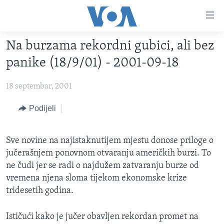
Linkovi
Pređi
na
Na burzama rekordni gubici, ali bez
glavni
TV PROGRAM
sadržaj
panike (18/9/01) - 2001-09-18
VIDEO
Pređi
na
18 septembar, 2001
FOTOGRAFIJE DANA
glavnu
VIJESTI
Podijeli
navigaciju
Idi
NAUKA I TEHNOLOGIJA
SJEDINJENE AMERIČKE DRŽAVE
na
Sve novine na najistaknutijem mjestu donose priloge o
SPECIJALNI PROJEKTI
BOSNA I HERCEGOVINA
pretragu
jučerašnjem ponovnom otvaranju američkih burzi. To
KORUPCIJA
SVIJET
ne čudi jer se radi o najdužem zatvaranju burze od
vremena njena sloma tijekom ekonomske krize
SLOBODA MEDIJA
tridesetih godina.
ŽENSKA STRANA
IZBJEGLIČKA STRANA
Ističući kako je jučer obavljen rekordan promet na