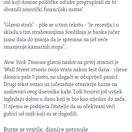
oni koji donose političke odluke pregrupirali da bi
obranili američki financijski sustav'.
"Glavni strah" - piše se u tom tekstu - "je recesija i u
skladu s tim strahovanjima Središnja je banka jučer
jasno dala do znanja da je spremna na još veće
smanjenje kamatnih stopa".
New York Timesov
glavni naslov na prvoj stranici je
'Wall Street otvorio svoja vrata nakon šest dana - cijene
dionica pale 7 posto, no ulagači se oduprijeli panici'.
Drugi tekst vezan uz jučerašnje otvaranje burze na
naslovnici ovog dnevnika kaže 'Loši brojevi još uvijek
izgledaju dobro u danu koji je bio kao nijedan do sada'.
U njemu se podsjeća čitatelje da su očekivani veći
gubici od onih koji su se dogodili.
Burze se vratile, dionice potonule