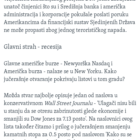
unatoč činjenici što su i Središnja banka i američka
administracija i korporacije pokušale poslati poruku
Amerikancima da financijski sustav Sjedinjenih Država
ne može propasti zbog jednog terorističkog napada.
Glavni strah - recesija
Glavne američke burze - Newyorška Nasdaq i
Američka burza - nalaze se u New Yorku. Kako
jučerašnje otvaranje pokrivaju listovi u tom gradu?
Možda stvar najbolje opisuje jedan od naslova u
konzervativnom
Wall Street Journalu
- 'Ulagači nisu bili
u stanju da se otresu zabrinutosti glede ekonomije i
smanjili su Dow Jones za 7.13 posto'. Na naslovnici ovog
lista također čitamo i prilog o jučerašnjem smanjenju
kamatnih stopa za 0.5 posto pod naslovom 'Kako su se