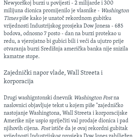
Newyorškoj burzi u povijesti - 2 milijarde i 300
MAGAZIN
milijuna dionica promijenilo je vlasnike -
Washington
O GLASU AMERIKE
Times
piše kako je unatoč rekordnom gubitku
vrijednosti Industrijskog prosjeka Dow Jonesa - 685
Learning English
bodova, odnosno 7 posto - dan na burzi protekao u
redu, a vjerojatno bi gubici bili i veći da ujutro prije
otvaranja burzi Središnja američka banka nije snizila
PRATITE NAS
kamatne stope.
Zajednički napor vlade, Wall Streeta i
Jezici
korporacija
Drugi washigntonski dnevnik
Washington Post
na
naslovnici objavljuje tekst u kojem piše "zajedničko
nastojanje Washingtona, Wall Streeta i korporacijske
Amerike nije uspio spriječiti val prodaje dionica i pad
njihovih cijena.
Post
ističe da je ovaj rekordni gubitak
vrijednosti Industrijskog prosjeka Dow Jones zabilježen