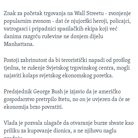
MAGAZIN
Znak za početak trgovanja na Wall Streetu - zvonjenje
O GLASU AMERIKE
popularnim zvonom - dat će njujorški heroji, policajci,
vatrogasci i pripadnici spasilačkih ekipa koji već
Learning English
danima razgrću ruševine ne donjem dijelu
Manhattana.
PRATITE NAS
Postoji zabrinutost da bi teroristički napadi od prošlog
tjedna, te rušenje Svjetskog trgovinskog centra, mogli
najaviti kolaps svjetskog ekonomskog poretka.
Jezici
Predsjednik George Bush je izjavio da je američko
gospodarstvo pretrpilo štetu, no on je uvjeren da će se
ekonomija brzo povratiti.
Vlada je pozvala ulagače da otvaranje burze shvate kao
priliku za kupovanje dionica, a ne njihovu naglu