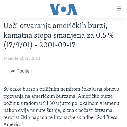
Linkovi
Pređi
na
Uoči otvaranja američkih burzi,
glavni
TV PROGRAM
sadržaj
kamatna stopa smanjena za 0.5 %
VIDEO
Pređi
(17/9/01) - 2001-09-17
na
FOTOGRAFIJE DANA
glavnu
17 septembar, 2001
VIJESTI
navigaciju
Idi
NAUKA I TEHNOLOGIJA
Podijeli
SJEDINJENE AMERIČKE DRŽAVE
na
SPECIJALNI PROJEKTI
BOSNA I HERCEGOVINA
pretragu
Svjetske burze s priličnim nemirom čekaju na obnovu
KORUPCIJA
SVIJET
trgovanja na američkim burzama. Američke burze
SLOBODA MEDIJA
počinju s radom u 9 i 30 u jutro po lokalnom vremenu,
nakon dvije minute šutnje, u znak počasti žrtvama
ŽENSKA STRANA
terorističkih napada te intonacije skladbe "God Bless
IZBJEGLIČKA STRANA
America".