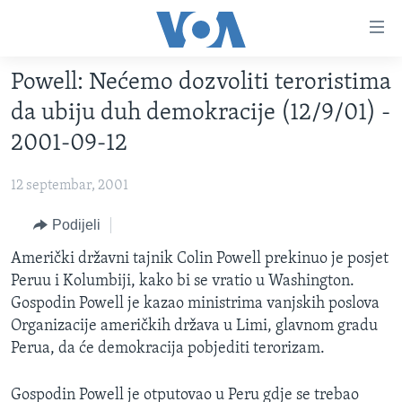
Linkovi
Pređi
na
Powell: Nećemo dozvoliti teroristima
glavni
TV PROGRAM
sadržaj
da ubiju duh demokracije (12/9/01) -
VIDEO
Pređi
2001-09-12
na
FOTOGRAFIJE DANA
glavnu
12 septembar, 2001
VIJESTI
navigaciju
Idi
NAUKA I TEHNOLOGIJA
Podijeli
SJEDINJENE AMERIČKE DRŽAVE
na
SPECIJALNI PROJEKTI
Američki državni tajnik Colin Powell prekinuo je posjet
BOSNA I HERCEGOVINA
pretragu
Peruu i Kolumbiji, kako bi se vratio u Washington.
KORUPCIJA
SVIJET
Gospodin Powell je kazao ministrima vanjskih poslova
SLOBODA MEDIJA
Organizacije američkih država u Limi, glavnom gradu
Perua, da će demokracija pobjediti terorizam.
ŽENSKA STRANA
IZBJEGLIČKA STRANA
Gospodin Powell je otputovao u Peru gdje se trebao