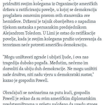
pridružiti svojim kolegama iz Organizacije američkih
MAGAZIN
država u ratificiranju povelje, u kojoj se demokracija
O GLASU AMERIKE
proglašava osnovnim pravom svih stanovnika ove
hemisfere. Državni je tajnik obaviješten o napadima
Learning English
tijekom sastanka s peruanskim predsjednikom
Alejandrom Toledom. U Limi je ostao do ratifikacije
PRATITE NAS
povelje, kada je svojim kolegama pružio uvjeravanja da
terorizam neće potresti američku demokraciju.
"Mogu uništavati zgrade i ubijati ljude, i ova nas
Jezici
tragedija duboko pogađa. Međutim, nećemo im
dozvoliti da ubiju duh demokracije. Ne mogu uništiti
naše društvo, niti našu vjeru u demokratski sustav,"
kazao je gospodin Powell.
Obraćajući se novinarima na putu kući, gospodin
Powell je rekao da su svim američkim diplomatskim
predstavništvama u svijetu naloženo da uvedu stroge