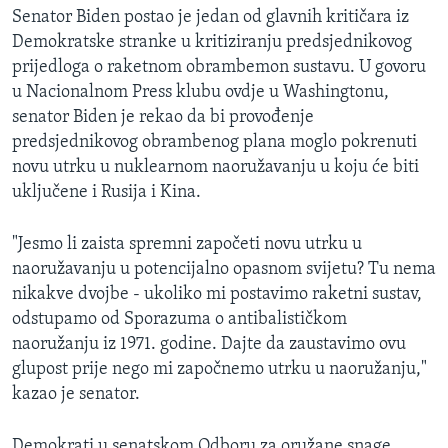
Senator Biden postao je jedan od glavnih kritičara iz
MAGAZIN
Demokratske stranke u kritiziranju predsjednikovog
O GLASU AMERIKE
prijedloga o raketnom obrambemon sustavu. U govoru
u Nacionalnom Press klubu ovdje u Washingtonu,
Learning English
senator Biden je rekao da bi provođenje
predsjednikovog obrambenog plana moglo pokrenuti
PRATITE NAS
novu utrku u nuklearnom naoružavanju u koju će biti
uključene i Rusija i Kina.
"Jesmo li zaista spremni započeti novu utrku u
Jezici
naoružavanju u potencijalno opasnom svijetu? Tu nema
nikakve dvojbe - ukoliko mi postavimo raketni sustav,
odstupamo od Sporazuma o antibalističkom
naoružanju iz 1971. godine. Dajte da zaustavimo ovu
glupost prije nego mi započnemo utrku u naoružanju,"
kazao je senator.
Demokrati u senatskom Odboru za oružane snage