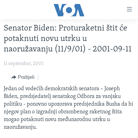
Linkovi
Pređi
na
Senator Biden: Proturaketni štit će
glavni
TV PROGRAM
sadržaj
potaknuti novu utrku u
VIDEO
Pređi
naoružavanju (11/9/01) - 2001-09-11
na
FOTOGRAFIJE DANA
glavnu
11 septembar, 2001
VIJESTI
navigaciju
Idi
NAUKA I TEHNOLOGIJA
Podijeli
SJEDINJENE AMERIČKE DRŽAVE
na
SPECIJALNI PROJEKTI
Jedan od vodećih demokratskih senatora – Joseph
BOSNA I HERCEGOVINA
pretragu
Biden, predsjedatelj senatskog Odbora za vanjsku
KORUPCIJA
SVIJET
politiku - ponovno upozorava predsjednika Busha da bi
SLOBODA MEDIJA
njegov plan o izgradnji obrambenog raketnog štita
mogao potaknuti novu međunarodnu utrku u
ŽENSKA STRANA
naoružavanju.
IZBJEGLIČKA STRANA