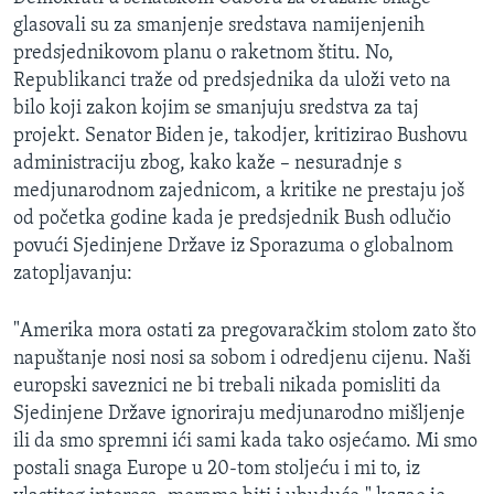
glasovali su za smanjenje sredstava namijenjenih
predsjednikovom planu o raketnom štitu. No,
Republikanci traže od predsjednika da uloži veto na
bilo koji zakon kojim se smanjuju sredstva za taj
projekt. Senator Biden je, takodjer, kritizirao Bushovu
administraciju zbog, kako kaže – nesuradnje s
medjunarodnom zajednicom, a kritike ne prestaju još
od početka godine kada je predsjednik Bush odlučio
povući Sjedinjene Države iz Sporazuma o globalnom
zatopljavanju:
"Amerika mora ostati za pregovaračkim stolom zato što
napuštanje nosi nosi sa sobom i odredjenu cijenu. Naši
europski saveznici ne bi trebali nikada pomisliti da
Sjedinjene Države ignoriraju medjunarodno mišljenje
ili da smo spremni ići sami kada tako osjećamo. Mi smo
postali snaga Europe u 20-tom stoljeću i mi to, iz