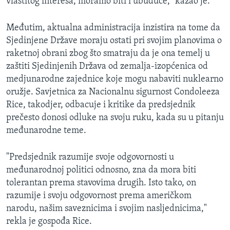
vlastitog interesa, moramo biti i ubuduće," kazao je.
Međutim, aktualna administracija inzistira na tome da
Sjedinjene Države moraju ostati pri svojim planovima o
raketnoj obrani zbog što smatraju da je ona temelj u
zaštiti Sjedinjenih Država od zemalja-izopćenica od
medjunarodne zajednice koje mogu nabaviti nuklearno
oružje. Savjetnica za Nacionalnu sigurnost Condoleeza
Rice, takodjer, odbacuje i kritike da predsjednik
prečesto donosi odluke na svoju ruku, kada su u pitanju
međunarodne teme.
"Predsjednik razumije svoje odgovornosti u
međunarodnoj politici odnosno, zna da mora biti
tolerantan prema stavovima drugih. Isto tako, on
razumije i svoju odgovornost prema američkom
narodu, našim saveznicima i svojim nasljednicima,"
rekla je gospođa Rice.