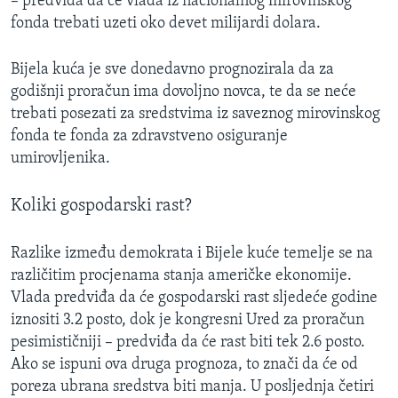
– predviđa da će vlada iz nacionalnog mirovinskog
MAGAZIN
fonda trebati uzeti oko devet milijardi dolara.
O GLASU AMERIKE
Bijela kuća je sve donedavno prognozirala da za
godišnji proračun ima dovoljno novca, te da se neće
Learning English
trebati posezati za sredstvima iz saveznog mirovinskog
fonda te fonda za zdravstveno osiguranje
PRATITE NAS
umirovljenika.
Koliki gospodarski rast?
Jezici
Razlike između demokrata i Bijele kuće temelje se na
različitim procjenama stanja američke ekonomije.
Vlada predviđa da će gospodarski rast sljedeće godine
iznositi 3.2 posto, dok je kongresni Ured za proračun
pesimističniji – predviđa da će rast biti tek 2.6 posto.
Ako se ispuni ova druga prognoza, to znači da će od
poreza ubrana sredstva biti manja. U posljednja četiri