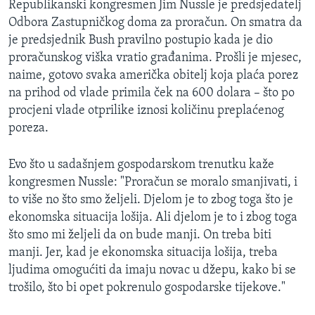
Republikanski kongresmen Jim Nussle je predsjedatelj
Odbora Zastupničkog doma za proračun. On smatra da
je predsjednik Bush pravilno postupio kada je dio
proračunskog viška vratio građanima. Prošli je mjesec,
naime, gotovo svaka američka obitelj koja plaća porez
na prihod od vlade primila ček na 600 dolara – što po
procjeni vlade otprilike iznosi količinu preplaćenog
poreza.
Evo što u sadašnjem gospodarskom trenutku kaže
kongresmen Nussle: "Proračun se moralo smanjivati, i
to više no što smo željeli. Djelom je to zbog toga što je
ekonomska situacija lošija. Ali djelom je to i zbog toga
što smo mi željeli da on bude manji. On treba biti
manji. Jer, kad je ekonomska situacija lošija, treba
ljudima omogućiti da imaju novac u džepu, kako bi se
trošilo, što bi opet pokrenulo gospodarske tijekove."