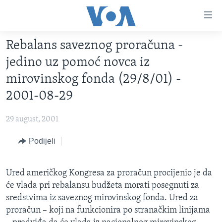
Linkovi
Pređi
na
Rebalans saveznog proračuna -
glavni
TV PROGRAM
sadržaj
jedino uz pomoć novca iz
VIDEO
Pređi
mirovinskog fonda (29/8/01) -
na
FOTOGRAFIJE DANA
2001-08-29
glavnu
VIJESTI
navigaciju
29 august, 2001
Idi
NAUKA I TEHNOLOGIJA
SJEDINJENE AMERIČKE DRŽAVE
na
Podijeli
SPECIJALNI PROJEKTI
BOSNA I HERCEGOVINA
pretragu
KORUPCIJA
SVIJET
Ured američkog Kongresa za proračun procijenio je da
SLOBODA MEDIJA
će vlada pri rebalansu budžeta morati posegnuti za
ŽENSKA STRANA
sredstvima iz saveznog mirovinskog fonda. Ured za
proračun – koji na funkcionira po stranačkim linijama
IZBJEGLIČKA STRANA