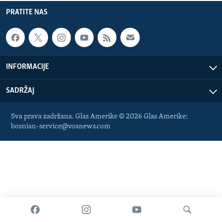
MAGAZIN
PRATITE NAS
O GLASU AMERIKE
Learning English
INFORMACIJE
PRATITE NAS
SADRŽAJ
Sva prava zadržana. Glas Amerike © 2026 Glas Amerike:
Jezici
bosnian-service@voanews.com