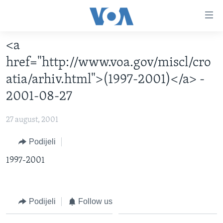
Linkovi
Pređi
na
<a
glavni
TV PROGRAM
sadržaj
href="http://www.voa.gov/miscl/cro
VIDEO
Pređi
atia/arhiv.html">(1997-2001)</a> -
na
FOTOGRAFIJE DANA
2001-08-27
glavnu
VIJESTI
navigaciju
27 august, 2001
Idi
NAUKA I TEHNOLOGIJA
SJEDINJENE AMERIČKE DRŽAVE
na
Podijeli
SPECIJALNI PROJEKTI
BOSNA I HERCEGOVINA
pretragu
1997-2001
KORUPCIJA
SVIJET
SLOBODA MEDIJA
ŽENSKA STRANA
Podijeli
Follow us
IZBJEGLIČKA STRANA