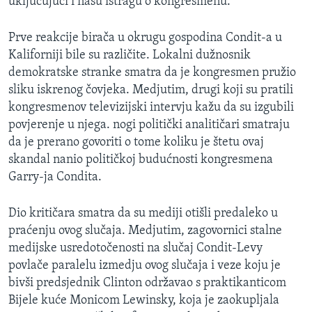
uključujući i našu istragu o kongresmenu."
Prve reakcije birača u okrugu gospodina Condit-a u
Kaliforniji bile su različite. Lokalni dužnosnik
demokratske stranke smatra da je kongresmen pružio
sliku iskrenog čovjeka. Medjutim, drugi koji su pratili
kongresmenov televizijski intervju kažu da su izgubili
povjerenje u njega. nogi politički analitičari smatraju
da je prerano govoriti o tome koliku je štetu ovaj
skandal nanio političkoj budućnosti kongresmena
Garry-ja Condita.
Dio kritičara smatra da su mediji otišli predaleko u
praćenju ovog slučaja. Medjutim, zagovornici stalne
medijske usredotočenosti na slučaj Condit-Levy
povlače paralelu izmedju ovog slučaja i veze koju je
bivši predsjednik Clinton održavao s praktikanticom
Bijele kuće Monicom Lewinsky, koja je zaokupljala