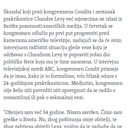
MAGAZIN
Skandal koji prati kongresmena Condita i nestanak
O GLASU AMERIKE
praktikantice Chandre Levy već mjesecima ne izlazi iz
žarišta pozornosti američkih medija. U četvrtak se
Learning English
kongresmen odlučio po prvi put progovoriti pred
kamerama američke televizije, nadajući se da će ovim
PRATITE NAS
intervjuom raščistiti situaciju glede veze koju je
održavao s Chandrom Levy te popraviti jedan dio
političke štete koja mu je time nanesena. U intervjuu
televizijskoj mreži ABC, kongresmen Condit priznaje
Jezici
da je imao, kako je to formulirao, vrlo blizak odnos s
24-godišnjom praktikanticom. Medjutim, kongresmen
nije želio niti potvrditi niti opovrgnuti da se radilo o
romantičnoj ili pak o seksualnoj vezi.
"Oženjen sam već 34 godine. Nisam savršen. Činio sam
greške u životu. No, zbog poštivanja svoje obitelji, te
zbog zahtjeva obitelji Levy, mislim da je najbolje da ne