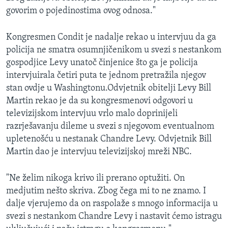
govorim o pojedinostima ovog odnosa."
Kongresmen Condit je nadalje rekao u intervjuu da ga
policija ne smatra osumnjičenikom u svezi s nestankom
gospodjice Levy unatoč činjenice što ga je policija
intervjuirala četiri puta te jednom pretražila njegov
stan ovdje u Washingtonu.Odvjetnik obitelji Levy Bill
Martin rekao je da su kongresmenovi odgovori u
televizijskom intervjuu vrlo malo doprinijeli
razrješavanju dileme u svezi s njegovom eventualnom
upletenošću u nestanak Chandre Levy. Odvjetnik Bill
Martin dao je intervjuu televizijskoj mreži NBC.
"Ne želim nikoga krivo ili prerano optužiti. On
medjutim nešto skriva. Zbog čega mi to ne znamo. I
dalje vjerujemo da on raspolaže s mnogo informacija u
svezi s nestankom Chandre Levy i nastavit ćemo istragu