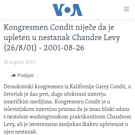
Linkovi
Pređi
na
Kongresmen Condit niječe da je
glavni
TV PROGRAM
sadržaj
upleten u nestanak Chandre Levy
VIDEO
Pređi
(26/8/01) - 2001-08-26
na
FOTOGRAFIJE DANA
glavnu
26 august, 2001
VIJESTI
navigaciju
Idi
NAUKA I TEHNOLOGIJA
Podijeli
SJEDINJENE AMERIČKE DRŽAVE
na
SPECIJALNI PROJEKTI
Demokratski kongresmen iz Kalifornije Garry Condit, u
BOSNA I HERCEGOVINA
pretragu
četvrtak je dao prvi, dugo očekivani intervju
KORUPCIJA
SVIJET
američkim medijima. Kongresmen Condit je u
SLOBODA MEDIJA
televizijskom intervjuu priznao da je imao bliski odnos
s nestalom washingtonskom praktikanticom Chandrom
ŽENSKA STRANA
Levy, ali je istovremeno zanijekao ikakvu upletenost u
IZBJEGLIČKA STRANA
njen nestanak.