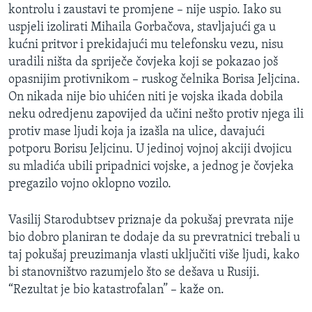
kontrolu i zaustavi te promjene – nije uspio. Iako su
uspjeli izolirati Mihaila Gorbačova, stavljajući ga u
kućni pritvor i prekidajući mu telefonsku vezu, nisu
uradili ništa da spriječe čovjeka koji se pokazao još
opasnijim protivnikom – ruskog čelnika Borisa Jeljcina.
On nikada nije bio uhićen niti je vojska ikada dobila
neku odredjenu zapovijed da učini nešto protiv njega ili
protiv mase ljudi koja ja izašla na ulice, davajući
potporu Borisu Jeljcinu. U jedinoj vojnoj akciji dvojicu
su mladića ubili pripadnici vojske, a jednog je čovjeka
pregazilo vojno oklopno vozilo.
Vasilij Starodubtsev priznaje da pokušaj prevrata nije
bio dobro planiran te dodaje da su prevratnici trebali u
taj pokušaj preuzimanja vlasti uključiti više ljudi, kako
bi stanovništvo razumjelo što se dešava u Rusiji.
“Rezultat je bio katastrofalan” – kaže on.