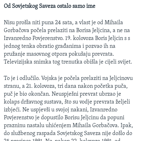
Od Sovjetskog Saveza ostalo samo ime
Nisu prošla niti puna 24 sata, a vlast je od Mihaila
Gorbačova počela prelaziti na Borisa Jeljcina, a ne na
Izvanredno Povjerenstvo. 19. kolovoza Boris Jeljcin s s
jednog tenka obratio građanima i pozvao ih na
pružanje masovnog otpora pokušaju prevrata.
Televizijska snimka tog trenutka obišla je cijeli svijet.
To je i odlučilo. Vojska je počela prelaziti na Jeljcinovu
stranu, a 21. kolovoza, tri dana nakon početka puča,
puč je bio okončan. Neuspješni prevrat ubrzao je
kolaps državnog sustava, što su vodje prevrata željeli
izbjeći. Ne uspjevši u svojoj nakani, Izvanredno
Povjerenstvo je dopustilo Borisu Jeljcinu da popuni
prazninu nastalu uhićenjem Mihaila Gorbačova. Ipak,
do službenog raspada Sovjetskog Saveza nije došlo do