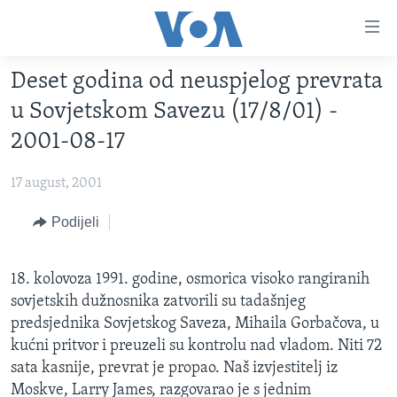
Linkovi
Pređi
na
Deset godina od neuspjelog prevrata
glavni
TV PROGRAM
sadržaj
u Sovjetskom Savezu (17/8/01) -
VIDEO
Pređi
2001-08-17
na
FOTOGRAFIJE DANA
glavnu
17 august, 2001
VIJESTI
navigaciju
Idi
NAUKA I TEHNOLOGIJA
Podijeli
SJEDINJENE AMERIČKE DRŽAVE
na
SPECIJALNI PROJEKTI
BOSNA I HERCEGOVINA
pretragu
18. kolovoza 1991. godine, osmorica visoko rangiranih
KORUPCIJA
SVIJET
sovjetskih dužnosnika zatvorili su tadašnjeg
SLOBODA MEDIJA
predsjednika Sovjetskog Saveza, Mihaila Gorbačova, u
kućni pritvor i preuzeli su kontrolu nad vladom. Niti 72
ŽENSKA STRANA
sata kasnije, prevrat je propao. Naš izvjestitelj iz
IZBJEGLIČKA STRANA
Moskve, Larry James, razgovarao je s jednim