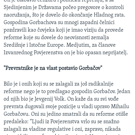
On je olabavio cenzuru i političku represiju, a sa
Sjedinjenim je Državama počeo pregovore o kontroli
naoružanja, što je dovelo do okončanje Hladnog rata.
Gospodina Gorbachova su mnogi zapadni čelnici
pozdravili kao čovjeka koji je imao viziju da provede
reforme koje su dovele do neovisnosti zemalja
Središnje i Istočne Europe. Medjutim, za članove
Izvanrednog Povjerenstva on je bio opasan neprijatelj.
"Prevratnike je na vlast postavio Gorbačov"
Bilo je i onih koji su se zalagali za još radikalnije
reforme nego je to predlagao gospodin Gorbačov. Jedan
od njih bio je Jevgenij Volk. On kaže da su svi vođe
prevrata dugovali svoje pozicije u vladi upravo Mihailu
Gorbačovu. Oni su jedino smatrali da su reforme otišle
predaleko: “Ljudi iz Povjerenstva vrlo su se snažno
zalagali za vladine regulative i oni, zapravo, nikada