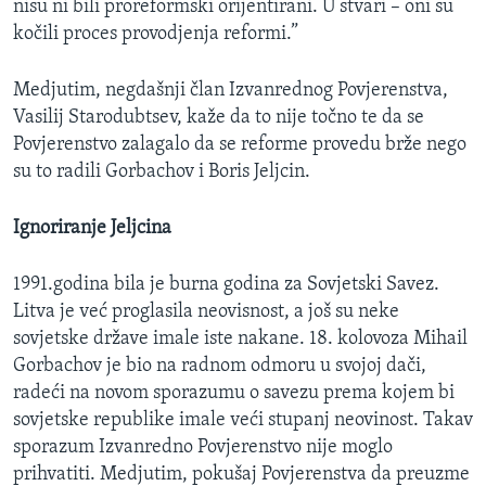
nisu ni bili proreformski orijentirani. U stvari – oni su
kočili proces provodjenja reformi.”
Medjutim, negdašnji član Izvanrednog Povjerenstva,
Vasilij Starodubtsev, kaže da to nije točno te da se
Povjerenstvo zalagalo da se reforme provedu brže nego
su to radili Gorbachov i Boris Jeljcin.
Ignoriranje Jeljcina
1991.godina bila je burna godina za Sovjetski Savez.
Litva je već proglasila neovisnost, a još su neke
sovjetske države imale iste nakane. 18. kolovoza Mihail
Gorbachov je bio na radnom odmoru u svojoj dači,
radeći na novom sporazumu o savezu prema kojem bi
sovjetske republike imale veći stupanj neovinost. Takav
sporazum Izvanredno Povjerenstvo nije moglo
prihvatiti. Medjutim, pokušaj Povjerenstva da preuzme