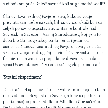
sudionikom puča, želeći saznati koji su ga motivi vodili?
MAGAZIN
O GLASU AMERIKE
Članovi Izvanrednog Povjerenstva, kako su vodje
prevrata sami sebe nazvali, bili su čvrstorukaši koji su
Learning English
željeli ponovno uspostavu autoritarne kontrole nad
Sovjetskim Savezom. Vasilij Starodubtsev, koji je u to
PRATITE NAS
doba bio član sovjetskog parlamenta i jedan od
osmorice članova Iznanrednog Povjerenstva , prisjeća
se tih zbivanja na drugačiji način: “Povjerenstvo je bilo
formirano da zaustavi propadanje države, zatim da
Jezici
spasi Ustav i stanovništvo od strašnog eksperimenta!”
'Strašni eksperiment'
Taj 'strašni eksperiment' bio je val reformi, koje do tada
nisu vidjene u Sovjetskom Savezu, a koje su poduzete
pod tadašnjim predsjednikom Mihailom Gorbačovim.