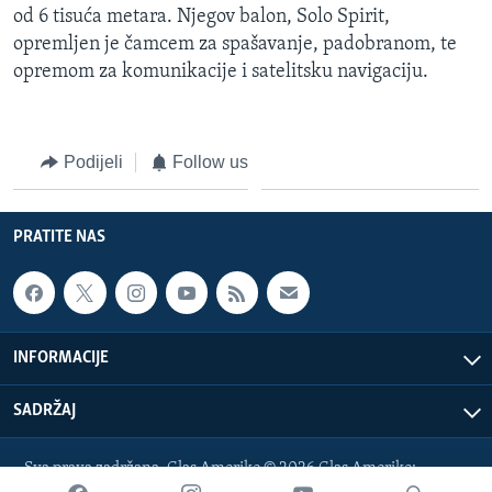
od 6 tisuća metara. Njegov balon, Solo Spirit,
MAGAZIN
opremljen je čamcem za spašavanje, padobranom, te
O GLASU AMERIKE
opremom za komunikacije i satelitsku navigaciju.
Learning English
Podijeli
Follow us
PRATITE NAS
PRATITE NAS
Jezici
INFORMACIJE
SADRŽAJ
Sva prava zadržana. Glas Amerike © 2026 Glas Amerike:
bosnian-service@voanews.com