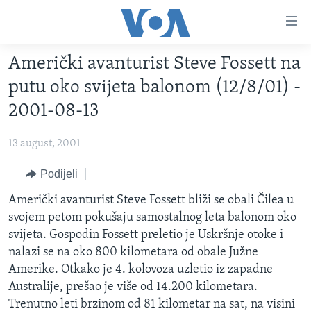
Linkovi
Pređi
na
Američki avanturist Steve Fossett na
glavni
TV PROGRAM
sadržaj
putu oko svijeta balonom (12/8/01) -
VIDEO
Pređi
2001-08-13
na
FOTOGRAFIJE DANA
glavnu
13 august, 2001
VIJESTI
navigaciju
Idi
NAUKA I TEHNOLOGIJA
Podijeli
SJEDINJENE AMERIČKE DRŽAVE
na
SPECIJALNI PROJEKTI
Američki avanturist Steve Fossett bliži se obali Čilea u
BOSNA I HERCEGOVINA
pretragu
svojem petom pokušaju samostalnog leta balonom oko
KORUPCIJA
SVIJET
svijeta. Gospodin Fossett preletio je Uskršnje otoke i
SLOBODA MEDIJA
nalazi se na oko 800 kilometara od obale Južne
Amerike. Otkako je 4. kolovoza uzletio iz zapadne
ŽENSKA STRANA
Australije, prešao je više od 14.200 kilometara.
IZBJEGLIČKA STRANA
Trenutno leti brzinom od 81 kilometar na sat, na visini