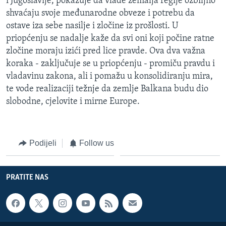
i Jugoslavije, pokazuje da vlade zemalja regije ozbiljno
MAGAZIN
shvaćaju svoje međunarodne obveze i potrebu da
ostave iza sebe nasilje i zločine iz prošlosti. U
O GLASU AMERIKE
priopćenju se nadalje kaže da svi oni koji počine ratne
zločine moraju izići pred lice pravde. Ova dva važna
Learning English
koraka - zaključuje se u priopćenju - promiču pravdu i
vladavinu zakona, ali i pomažu u konsolidiranju mira,
PRATITE NAS
te vode realizaciji težnje da zemlje Balkana budu dio
slobodne, cjelovite i mirne Europe.
Jezici
Podijeli
Follow us
PRATITE NAS