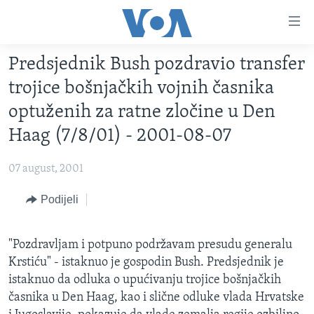
Linkovi
Pređi
na
Predsjednik Bush pozdravio transfer
glavni
TV PROGRAM
sadržaj
trojice bošnjačkih vojnih časnika
VIDEO
Pređi
optuženih za ratne zločine u Den
na
FOTOGRAFIJE DANA
Haag (7/8/01) - 2001-08-07
glavnu
VIJESTI
navigaciju
07 august, 2001
Idi
NAUKA I TEHNOLOGIJA
SJEDINJENE AMERIČKE DRŽAVE
na
Podijeli
SPECIJALNI PROJEKTI
BOSNA I HERCEGOVINA
pretragu
KORUPCIJA
SVIJET
"Pozdravljam i potpuno podržavam presudu generalu
SLOBODA MEDIJA
Krstiću" - istaknuo je gospodin Bush. Predsjednik je
ŽENSKA STRANA
istaknuo da odluka o upućivanju trojice bošnjačkih
časnika u Den Haag, kao i slične odluke vlada Hrvatske
IZBJEGLIČKA STRANA