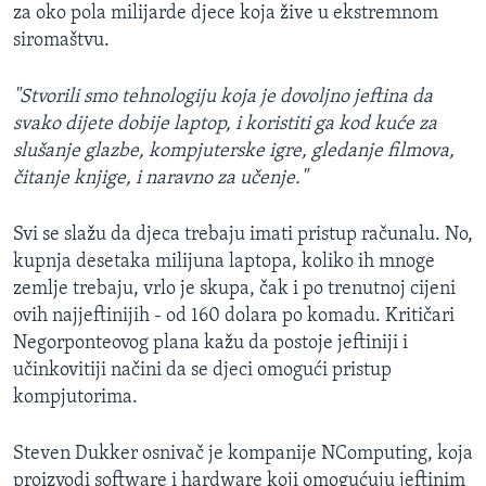
za oko pola milijarde djece koja žive u ekstremnom
siromaštvu.
"Stvorili smo tehnologiju koja je dovoljno jeftina da
svako dijete dobije laptop, i koristiti ga kod kuće za
slušanje glazbe, kompjuterske igre, gledanje filmova,
čitanje knjige, i naravno za učenje."
Svi se slažu da djeca trebaju imati pristup računalu. No,
kupnja desetaka milijuna laptopa, koliko ih mnoge
zemlje trebaju, vrlo je skupa, čak i po trenutnoj cijeni
ovih najjeftinijih - od 160 dolara po komadu. Kritičari
Negorponteovog plana kažu da postoje jeftiniji i
učinkovitiji načini da se djeci omogući pristup
kompjutorima.
Steven Dukker osnivač je kompanije NComputing, koja
proizvodi software i hardware koji omogućuju jeftinim