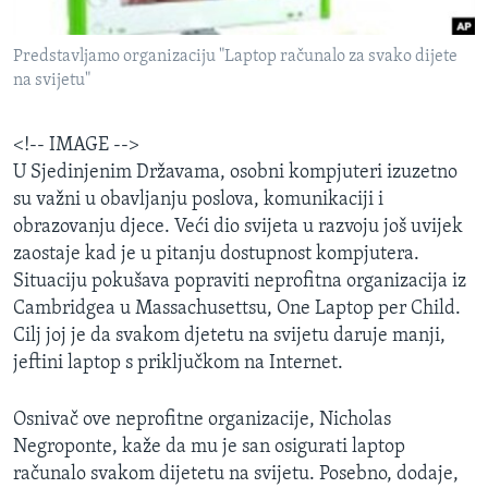
MAGAZIN
Predstavljamo organizaciju "Laptop računalo za svako dijete
O GLASU AMERIKE
na svijetu"
Learning English
<!-- IMAGE -->
U Sjedinjenim Državama, osobni kompjuteri izuzetno
PRATITE NAS
su važni u obavljanju poslova, komunikaciji i
obrazovanju djece. Veći dio svijeta u razvoju još uvijek
zaostaje kad je u pitanju dostupnost kompjutera.
Jezici
Situaciju pokušava popraviti neprofitna organizacija iz
Cambridgea u Massachusettsu, One Laptop per Child.
Cilj joj je da svakom djetetu na svijetu daruje manji,
jeftini laptop s priključkom na Internet.
Osnivač ove neprofitne organizacije, Nicholas
Negroponte, kaže da mu je san osigurati laptop
računalo svakom dijetetu na svijetu. Posebno, dodaje,