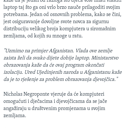
kaže da je jedan od razloga što djeca vole imati vlastiti
laptop taj što ga oni vrlo brzo nauče prilagoditi svojim
potrebama. Jedan od osnovnih problema, kako se čini,
jest osiguravanje dovoljne svote novca za sigurnu
distribuciju velikog broja kompjutera u siromašnim
zemljama, od kojih su mnoge u ratu.
"Uzmimo na primjer Afganistan. Vlada ove zemlje
zaista želi da svako dijete dobije laptop. Ministarstvo
obrazovanja kaže da će ovaj program okončati
izolaciju. Ured Ujedinjenih naroda u Afganistanu kaže
da je to rješenje za problem obrazovanja djevojčica."
Nicholas Negroponte vjeruje da će kompjuteri
omogućuti i dječacima i djevojčicama da se jače
angažiraju u društvenim promjenama u svojim
zemljama.