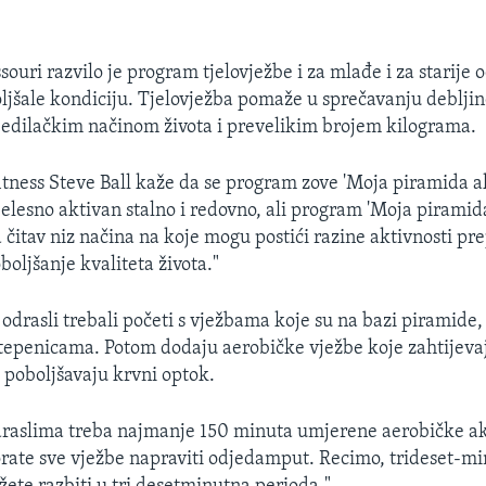
souri razvilo je program tjelovježbe i za mlađe i za starije 
oljšale kondiciju. Tjelovježba pomaže u sprečavanju debljine
jedilačkim načinom života i prevelikim brojem kilograma.
fitness Steve Ball kaže da se program zove 'Moja piramida ak
tjelesno aktivan stalno i redovno, ali program 'Moja piramid
 čitav niz načina na koje mogu postići razine aktivnosti pr
oboljšanje kvaliteta života."
i odrasli trebali početi s vježbama koje su na bazi piramide
 stepenicama. Potom dodaju aerobičke vježbe koje zahtijevaj
i poboljšavaju krvni optok.
draslima treba najmanje 150 minuta umjerene aerobičke ak
rate sve vježbe napraviti odjedamput. Recimo, trideset-