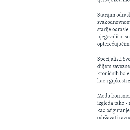
tjelovježbu mo
Starijim odras
svakodnevnom ž
starije odrasle
njegovališni s
opterećujućim
Specijalisti S
diljem savezne
kroničnih bole
kao i gipkosti 
Među korisnic
izgleda tako - 
kao osiguranje
održavati ravn