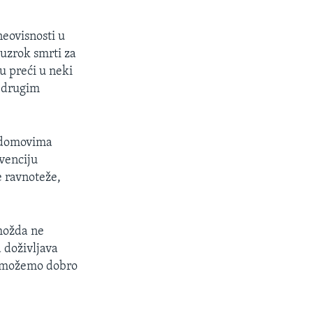
eovisnosti u
uzrok smrti za
ju preći u neki
o drugim
m domovima
evenciju
e ravnoteže,
možda ne
a doživljava
da možemo dobro