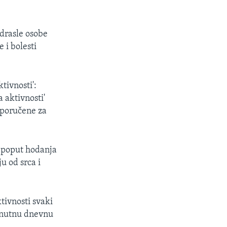
odrasle osobe
 i bolesti
tivnosti':
a aktivnosti'
eporučene za
, poput hodanja
u od srca i
tivnosti svaki
minutnu dnevnu