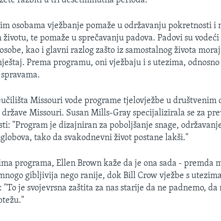
žete razbiti u tri desetminutna perioda."
lim osobama vježbanje pomaže u održavanju pokretnosti i n
ivotu, te pomaže u sprečavanju padova. Padovi su vodeći 
 osobe, kao i glavni razlog zašto iz samostalnog života mora
mještaj. Prema programu, oni vježbaju i s utezima, odnosn
 spravama.
veučilišta Missouri vode programe tjelovježbe u društveni
 države Missouri. Susan Mills-Gray specijalizirala se za pr
sti: "Program je dizajniran za poboljšanje snage, održavanj
zglobova, tako da svakodnevni život postane lakši."
ima programa, Ellen Brown kaže da je ona sada - premda 
mnogo gibljivija nego ranije, dok Bill Crow vježbe s utezim
: "To je svojevrsna zaštita za nas starije da ne padnemo, 
otežu."