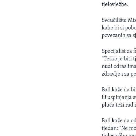
MAGAZIN
tjelovježbe.
O GLASU AMERIKE
Sveučilište Mis
kako bi si pob
povezanih sa s
Specijalist za 
"Teško je biti 
nudi odraslima
zdravlje i za p
Ball kaže da b
ili uspinjanja
pluća teži rad 
Ball kaže da o
tjedan: "Ne mo