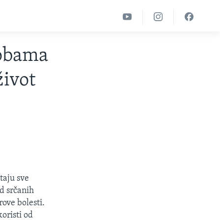
sobama
život
taju sve
od srčanih
rove bolesti.
oristi od