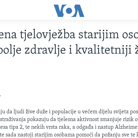
na tjelovježba starijim o
olje zdravlje i kvalitetniji 
>
u da ljudi žive duže i populacije u većem dijelu svijeta pos
istraživanja pokazuju da tjelesna aktivnost smanjuje rizik 
tesa tipa 2, te nekih vrsta raka, a odgađa i nastup Alzheime
šte sada nastoji starijim osobama pomoći da požanju sve te k