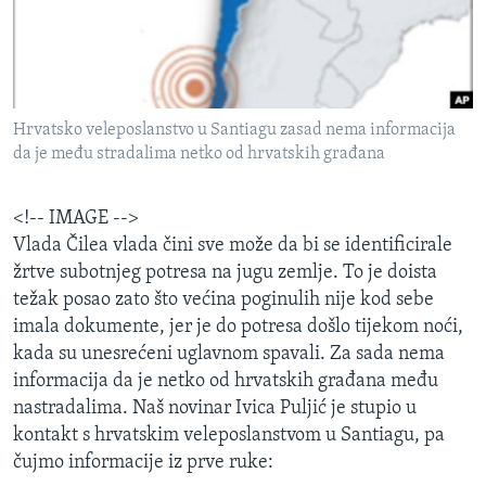
MAGAZIN
O GLASU AMERIKE
Learning English
Hrvatsko veleposlanstvo u Santiagu zasad nema informacija
da je među stradalima netko od hrvatskih građana
PRATITE NAS
<!-- IMAGE -->
Vlada Čilea vlada čini sve može da bi se identificirale
žrtve subotnjeg potresa na jugu zemlje. To je doista
Jezici
težak posao zato što većina poginulih nije kod sebe
imala dokumente, jer je do potresa došlo tijekom noći,
kada su unesrećeni uglavnom spavali. Za sada nema
informacija da je netko od hrvatskih građana među
nastradalima. Naš novinar Ivica Puljić je stupio u
kontakt s hrvatskim veleposlanstvom u Santiagu, pa
čujmo informacije iz prve ruke: