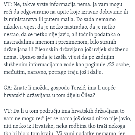
VT: Ne, takve vrste informacija nema. Ja vam mogu
reći da odgovaramo na upite koje izravno dobivamo ili
iz ministarstva ili putem maila. Do sada nemamo
nikakvu vijest da je netko nastradao, da je netko
nestao, da se netko nije javio, ali točnih podataka o
nastradalima imenom i prezimenom, bilo stranih
državljana ili čileanskih državljana još uvijek službeno
nema. Upravo sada je izašla vijest da po zadnjim
službenim informacijama vode kao poginule 723 osobe,
međutim, naravno, potrage traju još i dalje.
GA: Znate li možda, gospođo Terzić, ima li uopće
hrvatskih državljana u tom dijelu Čilea?
VT: Da li u tom području ima hrvatskih državljana to
vam ne mogu reći jer se nama još dosad nitko nije javio,
niti netko iz Hrvatske, neka rodbina tko traži nekoga
tko bi bio u tom kraju. Mi sami podatke nemamo, jer