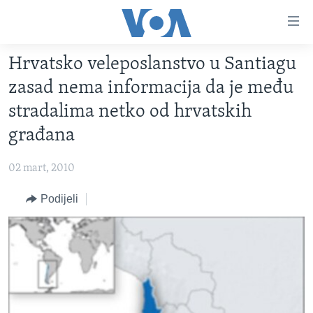
Linkovi
Pređi
na
Hrvatsko veleposlanstvo u Santiagu
glavni
TV PROGRAM
sadržaj
zasad nema informacija da je među
VIDEO
Pređi
stradalima netko od hrvatskih
na
FOTOGRAFIJE DANA
građana
glavnu
VIJESTI
navigaciju
02 mart, 2010
Idi
NAUKA I TEHNOLOGIJA
SJEDINJENE AMERIČKE DRŽAVE
na
Podijeli
SPECIJALNI PROJEKTI
BOSNA I HERCEGOVINA
pretragu
KORUPCIJA
SVIJET
SLOBODA MEDIJA
ŽENSKA STRANA
IZBJEGLIČKA STRANA