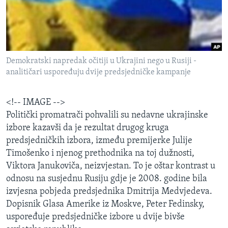
MAGAZIN
O GLASU AMERIKE
Learning English
Demokratski napredak očitiji u Ukrajini nego u Rusiji -
analitičari uspoređuju dvije predsjedničke kampanje
PRATITE NAS
<!-- IMAGE -->
Politički promatrači pohvalili su nedavne ukrajinske
izbore kazavši da je rezultat drugog kruga
Jezici
predsjedničkih izbora, između premijerke Julije
Timošenko i njenog prethodnika na toj dužnosti,
Viktora Janukoviča, neizvjestan. To je oštar kontrast u
odnosu na susjednu Rusiju gdje je 2008. godine bila
izvjesna pobjeda predsjednika Dmitrija Medvjedeva.
Dopisnik Glasa Amerike iz Moskve, Peter Fedinsky,
uspoređuje predsjedničke izbore u dvije bivše