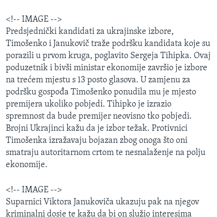
<!-- IMAGE -->
Predsjednički kandidati za ukrajinske izbore,
Timošenko i Janukovič traže podršku kandidata koje su
porazili u prvom kruga, poglavito Sergeja Tihipka. Ovaj
poduzetnik i bivši ministar ekonomije završio je izbore
na trećem mjestu s 13 posto glasova. U zamjenu za
podršku gospođa Timošenko ponudila mu je mjesto
premijera ukoliko pobjedi. Tihipko je izrazio
spremnost da bude premijer neovisno tko pobjedi.
Brojni Ukrajinci kažu da je izbor težak. Protivnici
Timošenka izražavaju bojazan zbog onoga što oni
smatraju autoritarnom crtom te nesnalaženje na polju
ekonomije.
<!-- IMAGE -->
Suparnici Viktora Janukoviča ukazuju pak na njegov
kriminalni dosje te kažu da bi on služio interesima