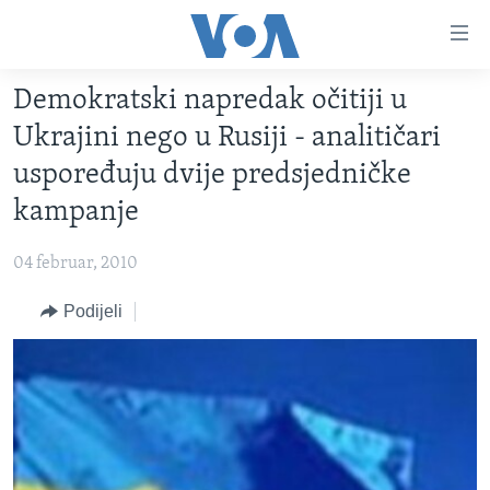
Linkovi
Pređi
na
Demokratski napredak očitiji u
glavni
TV PROGRAM
sadržaj
Ukrajini nego u Rusiji - analitičari
VIDEO
Pređi
uspoređuju dvije predsjedničke
na
FOTOGRAFIJE DANA
kampanje
glavnu
VIJESTI
navigaciju
04 februar, 2010
Idi
NAUKA I TEHNOLOGIJA
SJEDINJENE AMERIČKE DRŽAVE
na
Podijeli
SPECIJALNI PROJEKTI
BOSNA I HERCEGOVINA
pretragu
KORUPCIJA
SVIJET
SLOBODA MEDIJA
ŽENSKA STRANA
IZBJEGLIČKA STRANA