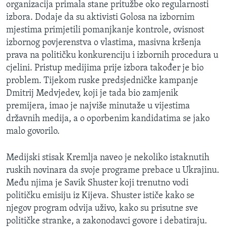
organizacija primala stane pritužbe oko regularnosti
izbora. Dodaje da su aktivisti Golosa na izbornim
mjestima primjetili pomanjkanje kontrole, ovisnost
izbornog povjerenstva o vlastima, masivna kršenja
prava na političku konkurenciju i izbornih procedura u
cjelini. Pristup medijima prije izbora također je bio
problem. Tijekom ruske predsjedničke kampanje
Dmitrij Medvjedev, koji je tada bio zamjenik
premijera, imao je najviše minutaže u vijestima
državnih medija, a o oporbenim kandidatima se jako
malo govorilo.
Medijski stisak Kremlja naveo je nekoliko istaknutih
ruskih novinara da svoje programe prebace u Ukrajinu.
Među njima je Savik Shuster koji trenutno vodi
političku emisiju iz Kijeva. Shuster ističe kako se
njegov program odvija uživo, kako su prisutne sve
političke stranke, a zakonodavci govore i debatiraju.