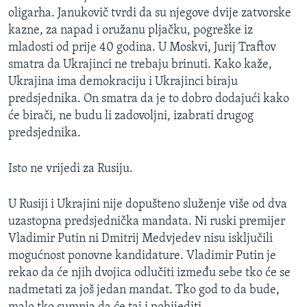
oligarha. Janukovič tvrdi da su njegove dvije zatvorske
kazne, za napad i oružanu pljačku, pogreške iz
mladosti od prije 40 godina. U Moskvi, Jurij Traftov
smatra da Ukrajinci ne trebaju brinuti. Kako kaže,
Ukrajina ima demokraciju i Ukrajinci biraju
predsjednika. On smatra da je to dobro dodajući kako
će birači, ne budu li zadovoljni, izabrati drugog
predsjednika.
Isto ne vrijedi za Rusiju.
U Rusiji i Ukrajini nije dopušteno služenje više od dva
uzastopna predsjednička mandata. Ni ruski premijer
Vladimir Putin ni Dmitrij Medvjedev nisu isključili
mogućnost ponovne kandidature. Vladimir Putin je
rekao da će njih dvojica odlučiti između sebe tko će se
nadmetati za još jedan mandat. Tko god to da bude,